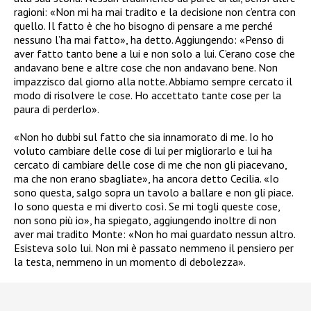
ragioni: «Non mi ha mai tradito e la decisione non c’entra con
quello. Il fatto è che ho bisogno di pensare a me perché
nessuno l’ha mai fatto», ha detto. Aggiungendo: «Penso di
aver fatto tanto bene a lui e non solo a lui. C’erano cose che
andavano bene e altre cose che non andavano bene. Non
impazzisco dal giorno alla notte. Abbiamo sempre cercato il
modo di risolvere le cose. Ho accettato tante cose per la
paura di perderlo».
«Non ho dubbi sul fatto che sia innamorato di me. Io ho
voluto cambiare delle cose di lui per migliorarlo e lui ha
cercato di cambiare delle cose di me che non gli piacevano,
ma che non erano sbagliate», ha ancora detto Cecilia. «Io
sono questa, salgo sopra un tavolo a ballare e non gli piace.
Io sono questa e mi diverto così. Se mi togli queste cose,
non sono più io», ha spiegato, aggiungendo inoltre di non
aver mai tradito Monte: «Non ho mai guardato nessun altro.
Esisteva solo lui. Non mi è passato nemmeno il pensiero per
la testa, nemmeno in un momento di debolezza».