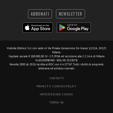
ABBONATI
NEWSLETTER
Visibilia Editrice S.r.l.
con sede in Via Privata Giovannino De Grassi 12/12A, 20123
Milano.
Capitale sociale € 100.000,00 I.V. - C.F./P.IVA ed iscrizione alla C.C.I.A.A. di Milano
N.10269990965 - REA MI-2519578.
Novella 2000 © 2026. Iscritta al ROC con il n.37767. Tutti i diritti di proprietà
letteraria ed artistica riservati.
CONTATTI
PRIVACY E COOKIES POLICY
IMPOSTAZIONI COOKIE
TORNA SU