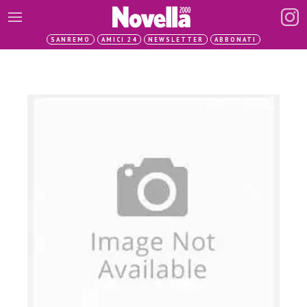
SANREMO
AMICI 24
NEWSLETTER
ABBONATI