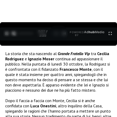
0:28 /
Ad
hub
Media
POWERED
1
/
2
3:35
BY
La storia che sta nascendo al
Grande Fratello Vip
tra
Cecilia
Rodriguez
e
Ignazio Moser
continua ad appassionare il
pubblico. Nella puntata di lunedì 30 ottobre, la Rodriguez si
è confrontata con il fidanzato
Francesco Monte
, con il
quale è stata insieme per quattro anni, spiegandogli che in
questo momento ha deciso di pensare a se stessa e che lui
non deve aspettarla. È apparso evidente che lei e Ignazio si
piacciono e nessuno dei due ne ha più fatto mistero.
Dopo il faccia a faccia con Monte, Cecilia si è anche
confidata con
Luca Onestini
, altro inquilino della Casa,
spiegando le ragioni che l’hanno portata a mettere un punto
alla sua storia. Nessun tradimento da parte di lui, bensì altre