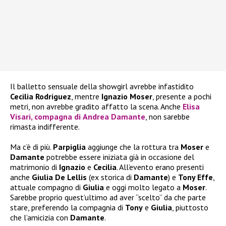
Il balletto sensuale della showgirl avrebbe infastidito
Cecilia Rodriguez
, mentre
Ignazio Moser
, presente a pochi
metri, non avrebbe gradito affatto la scena. Anche
Elisa
Visari
, compagna di
Andrea Damante
, non sarebbe
rimasta indifferente.
Ma c’è di più.
Parpiglia
aggiunge che la rottura tra
Moser
e
Damante
potrebbe essere iniziata già in occasione del
matrimonio di
Ignazio
e
Cecilia
. All’evento erano presenti
anche
Giulia De Lellis
(ex storica di
Damante
) e
Tony Effe
,
attuale compagno di
Giulia
e oggi molto legato a
Moser
.
Sarebbe proprio quest’ultimo ad aver “scelto” da che parte
stare, preferendo la compagnia di
Tony
e
Giulia
, piuttosto
che l’amicizia con
Damante
.