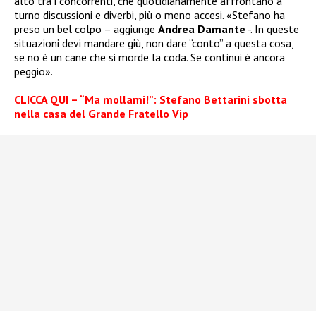
alto tra i concorrenti, che quotidianamente affrontano a
turno discussioni e diverbi, più o meno accesi. «Stefano ha
preso un bel colpo – aggiunge
Andrea Damante
-. In queste
situazioni devi mandare giù, non dare “conto” a questa cosa,
se no è un cane che si morde la coda. Se continui è ancora
peggio».
CLICCA QUI – “Ma mollami!”: Stefano Bettarini sbotta
nella casa del Grande Fratello Vip