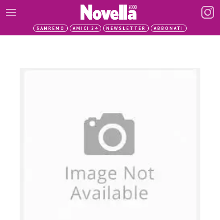
SANREMO
AMICI 24
NEWSLETTER
ABBONATI