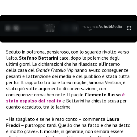
0:28 /
Ad
hub
Media
POWERED
1
/
2
3:35
BY
Seduto in poltrona, pensieroso, con lo sguardo rivolto verso
l’alto.
Stefano Bettarini
tace, dopo le polemiche degli
ultimi giorni. Le dichiarazioni che ha rilasciato all’interno
della casa del
Grande Fratello Vip
hanno avuto conseguenze
pesanti e l’attenzione dei media e del pubblico è stata tutta
per lui. Il rapporto tra lui e la ex moglie, Simona Ventura, è
stato più volte argomento di conversazione, con
conseguenze ormai ben note. Il pugile
Clemente Russo
è
stato espulso dal reality
e Bettarini ha chiesto scusa per
quanto accaduto, tra le lacrime.
«Ha sbagliato e se ne è reso conto – commenta
Laura
Freddi
– purtroppo tardi. Quello che ha fatto e che ha detto
è molto grave». Il morale, in generale, non sembra essere