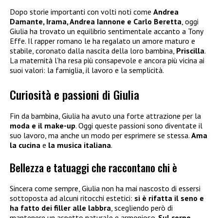
Dopo storie importanti con volti noti come
Andrea
Damante, Irama, Andrea Iannone e Carlo Beretta
, oggi
Giulia ha trovato un equilibrio sentimentale accanto a Tony
Effe. Il rapper romano le ha regalato un amore maturo e
stabile, coronato dalla nascita della loro bambina,
Priscilla
.
La maternità l’ha resa più consapevole e ancora più vicina ai
suoi valori: la famiglia, il lavoro e la semplicità.
Curiosità e passioni di Giulia
Fin da bambina, Giulia ha avuto una forte attrazione per la
moda e il make-up
. Oggi queste passioni sono diventate il
suo lavoro, ma anche un modo per esprimere se stessa.
Ama
la cucina
e
la musica italiana
.
Bellezza e tatuaggi che raccontano chi è
Sincera come sempre, Giulia non ha mai nascosto di essersi
sottoposta ad alcuni ritocchi estetici:
si è rifatta il seno e
ha fatto dei filler alle labbra
, scegliendo però di
mantenere un aspetto naturale e armonioso.
Sul corpo