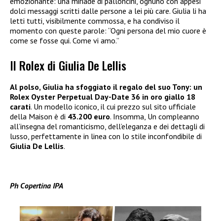
emozionante: una miriade di palloncini, ognuno con appesi
dolci messaggi scritti dalle persone a lei più care. Giulia li ha
letti tutti, visibilmente commossa, e ha condiviso il
momento con queste parole: “Ogni persona del mio cuore è
come se fosse qui. Come vi amo.”
Il Rolex di Giulia De Lellis
Al polso, Giulia ha sfoggiato il regalo del suo Tony: un
Rolex Oyster Perpetual Day-Date
36 in oro giallo 18
carati
. Un modello iconico, il cui prezzo sul sito ufficiale
della Maison è di
43.200 euro
. Insomma, Un compleanno
all’insegna del romanticismo, dell’eleganza e dei dettagli di
lusso, perfettamente in linea con lo stile inconfondibile di
Giulia De Lellis
.
Ph Copertina IPA