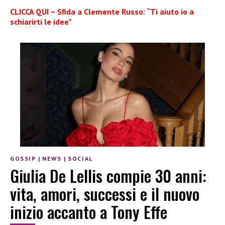
CLICCA QUI – Sfida a Clemente Russo: “Ti aiuto io a
schiarirti le idee”
GOSSIP
|
NEWS
|
SOCIAL
Giulia De Lellis compie 30 anni:
vita, amori, successi e il nuovo
inizio accanto a Tony Effe