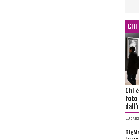
CHI
Chi 
foto
dall
LUCREZ
BigMa
Lazze