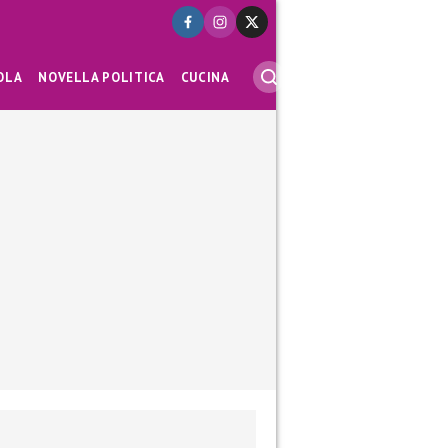
OLA
NOVELLA POLITICA
CUCINA