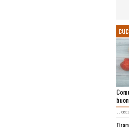
CUC
Come
buon
LUCREZ
Tiram