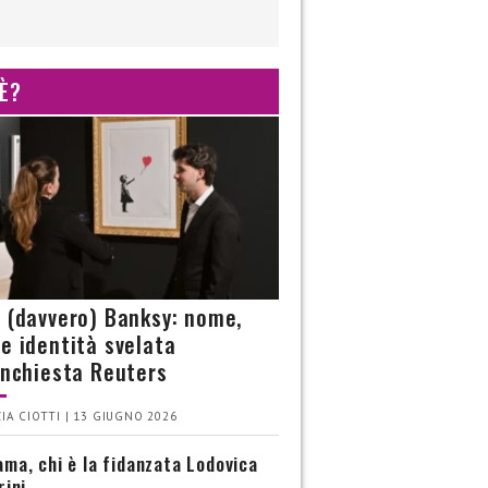
 È?
è (davvero) Banksy: nome,
 e identità svelata
’inchiesta Reuters
IA CIOTTI | 13 GIUGNO 2026
ma, chi è la fidanzata Lodovica
rini