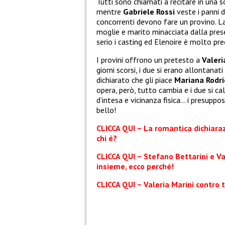
Tutti sono chiamati a recitare in una 
mentre
Gabriele Rossi
veste i panni d
concorrenti devono fare un provino. La
moglie e marito minacciata dalla pres
serio i casting ed Elenoire è molto prec
I provini offrono un pretesto a
Valeri
giorni scorsi, i due si erano allontana
dichiarato che gli piace
Mariana Rodr
opera, però, tutto cambia e i due si c
d’intesa e vicinanza fisica… i presuppo
bello!
CLICCA QUI – La romantica dichiarazi
chi é?
CLICCA QUI – Stefano Bettarini e Va
insieme, ecco perché!
CLICCA QUI – Valeria Marini contro t