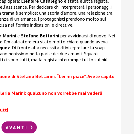
soap opera:
Elenoire Casalegno
è stata eletta regista,
ell’assistente. Per decidere chi interpreterà i personaggi, i
 trama è semplice: una storia d’amore, una relazione tra
enza di un amante. I protagonisti prendono molto sul
isa nel fornire indicazioni e direttive.
a Marini
e
Stefano Bettarini
per avvicinarsi di nuovo. Nei
ti e l’ex calciatore era stato molto chiaro quando aveva
iguez
. Di fronte alla necessità di interpretare la soap
alano benissimo nella parte dei due amanti. Sguardi
sti ci sono tutti, ma la regista interrompe tutto sul più
one di Stefano Bettarini: “Lei mi piace”. Avete capito
leria Marini: qualcuno non vorrebbe mai vederli
utti
AVANTI