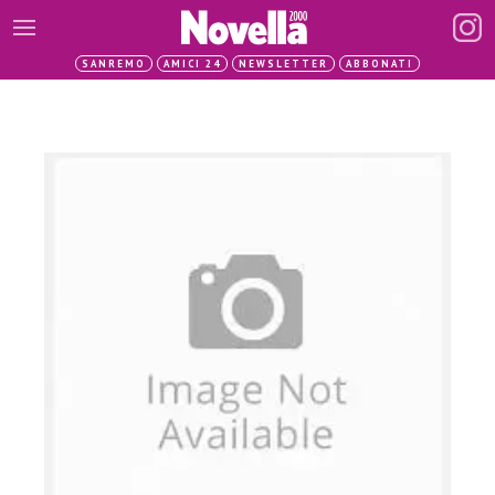
SANREMO
AMICI 24
NEWSLETTER
ABBONATI