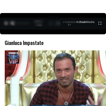
0:27 /
Ad
hub
Media
POWERED
1
/
2
1:40
BY
Gianluca Impastato