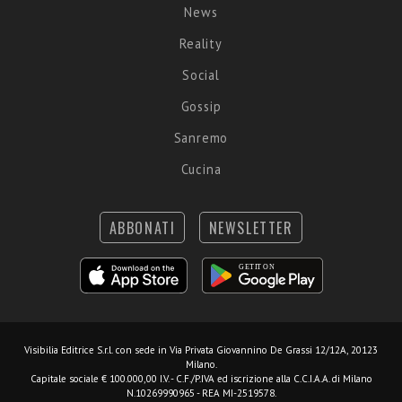
News
Reality
Social
Gossip
Sanremo
Cucina
ABBONATI
NEWSLETTER
Visibilia Editrice S.r.l.
con sede in Via Privata Giovannino De Grassi 12/12A, 20123
Milano.
Capitale sociale € 100.000,00 I.V. - C.F./P.IVA ed iscrizione alla C.C.I.A.A. di Milano
N.10269990965 - REA MI-2519578.