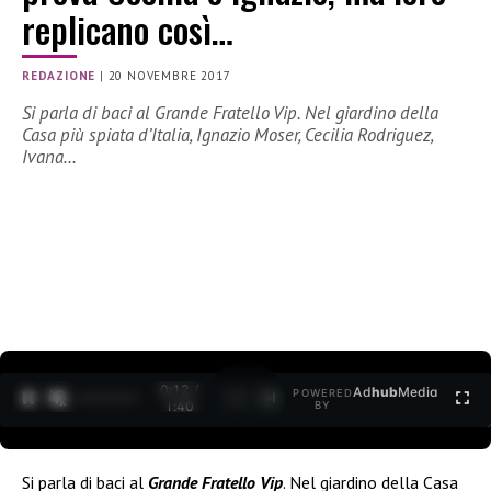
replicano così…
REDAZIONE
|
20 NOVEMBRE 2017
Si parla di baci al Grande Fratello Vip. Nel giardino della
Casa più spiata d’Italia, Ignazio Moser, Cecilia Rodriguez,
Ivana…
0:13 /
Ad
hub
Media
POWERED
1
/
2
1:40
BY
Si parla di baci al
Grande Fratello Vip
. Nel giardino della Casa