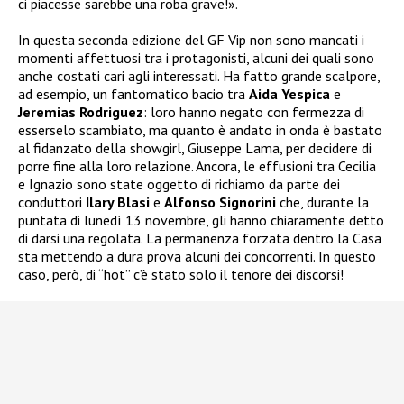
ci piacesse sarebbe una roba grave!».
In questa seconda edizione del GF Vip non sono mancati i
momenti affettuosi tra i protagonisti, alcuni dei quali sono
anche costati cari agli interessati. Ha fatto grande scalpore,
ad esempio, un fantomatico bacio tra
Aida Yespica
e
Jeremias Rodriguez
: loro hanno negato con fermezza di
esserselo scambiato, ma quanto è andato in onda è bastato
al fidanzato della showgirl, Giuseppe Lama, per decidere di
porre fine alla loro relazione. Ancora, le effusioni tra Cecilia
e Ignazio sono state oggetto di richiamo da parte dei
conduttori
Ilary Blasi
e
Alfonso Signorini
che, durante la
puntata di lunedì 13 novembre, gli hanno chiaramente detto
di darsi una regolata. La permanenza forzata dentro la Casa
sta mettendo a dura prova alcuni dei concorrenti. In questo
caso, però, di “hot” c’è stato solo il tenore dei discorsi!