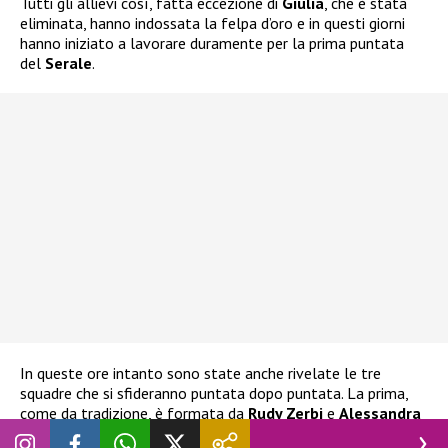
Tutti gli allievi così, fatta eccezione di
Giulia
, che è stata
eliminata, hanno indossata la felpa d’oro e in questi giorni
hanno iniziato a lavorare duramente per la prima puntata
del
Serale
.
In queste ore intanto sono state anche rivelate le tre
squadre che si sfideranno puntata dopo puntata. La prima,
come da tradizione, è formata da
Rudy Zerbi
e
Alessandra
Celentano
. La seconda è formata da
Lorella Cuccarini
e