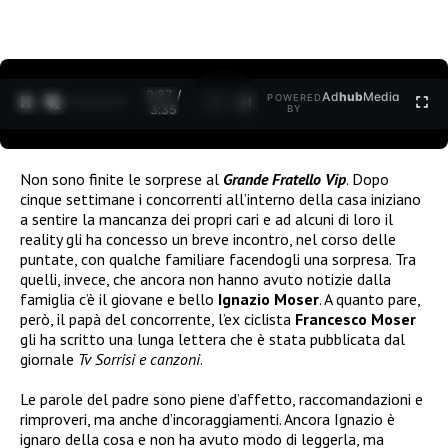
0:27 /
Ad
hub
Media
POWERED
1
/
2
3:35
BY
Non sono finite le sorprese al
Grande Fratello Vip
. Dopo
cinque settimane i concorrenti all’interno della casa iniziano
a sentire la mancanza dei propri cari e ad alcuni di loro il
reality gli ha concesso un breve incontro, nel corso delle
puntate, con qualche familiare facendogli una sorpresa. Tra
quelli, invece, che ancora non hanno avuto notizie dalla
famiglia c’è il giovane e bello
Ignazio Moser
. A quanto pare,
però, il papà del concorrente, l’ex ciclista
Francesco Moser
gli ha scritto una lunga lettera che è stata pubblicata dal
giornale
Tv Sorrisi e canzoni
.
Le parole del padre sono piene d’affetto, raccomandazioni e
rimproveri, ma anche d’incoraggiamenti. Ancora Ignazio è
ignaro della cosa e non ha avuto modo di leggerla, ma