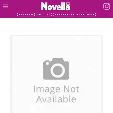
SANREMO
AMICI 24
NEWSLETTER
ABBONATI