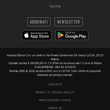
Cucina
ABBONATI
NEWSLETTER
Visibilia Editrice S.r.l.
con sede in Via Privata Giovannino De Grassi 12/12A, 20123
Milano.
Capitale sociale € 100.000,00 I.V. - C.F./P.IVA ed iscrizione alla C.C.I.A.A. di Milano
N.10269990965 - REA MI-2519578.
Novella 2000 © 2026. Iscritta al ROC con il n.37767. Tutti i diritti di proprietà
letteraria ed artistica riservati.
CONTATTI
PRIVACY E COOKIES POLICY
IMPOSTAZIONI COOKIE
TORNA SU