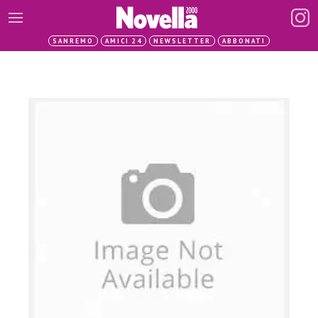
SANREMO
AMICI 24
NEWSLETTER
ABBONATI