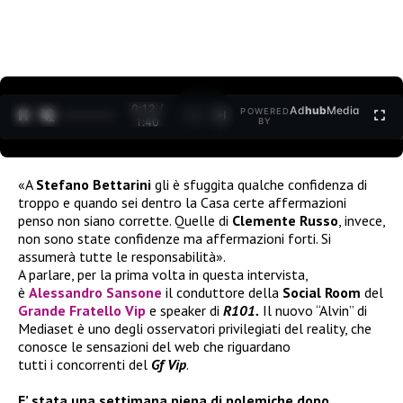
0:13 /
Ad
hub
Media
POWERED
1
/
2
1:40
BY
«A
Stefano Bettarini
gli è sfuggita qualche confidenza di
troppo e quando sei dentro la Casa certe affermazioni
penso non siano corrette. Quelle di
Clemente Russo
, invece,
non sono state confidenze ma affermazioni forti. Si
assumerà tutte le responsabilità».
A parlare, per la prima volta in questa intervista,
è
Alessandro Sansone
il conduttore della
Social Room
del
Grande Fratello Vip
e speaker di
R101.
Il nuovo “Alvin” di
Mediaset è uno degli osservatori privilegiati del reality, che
conosce le sensazioni del web che riguardano
tutti i concorrenti del
Gf Vip
.
E’ stata una settimana piena di polemiche dopo