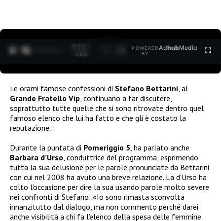
0:13 /
Ad
hub
Media
POWERED
1
/
2
1:40
BY
Le orami famose confessioni di
Stefano Bettarini
, al
Grande Fratello Vip
, continuano a far discutere,
soprattutto tutte quelle che si sono ritrovate dentro quel
famoso elenco che lui ha fatto e che gli è costato la
reputazione…
Durante la puntata di
Pomeriggio 5
, ha parlato anche
Barbara d’Urso
, conduttrice del programma, esprimendo
tutta la sua delusione per le parole pronunciate da Bettarini
con cui nel 2008 ha avuto una breve relazione. La d’Urso ha
colto l’occasione per dire la sua usando parole molto severe
nei confronti di Stefano: «Io sono rimasta sconvolta
innanzitutto dal dialogo, ma non commento perché darei
anche visibilità a chi fa l’elenco della spesa delle femmine