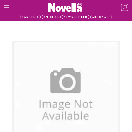
SANREMO
AMICI 24
NEWSLETTER
ABBONATI