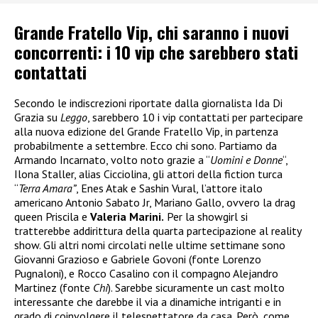
Grande Fratello Vip, chi saranno i nuovi
concorrenti: i 10 vip che sarebbero stati
contattati
Secondo le indiscrezioni riportate dalla giornalista Ida Di
Grazia su
Leggo
, sarebbero 10 i vip contattati per partecipare
alla nuova edizione del Grande Fratello Vip, in partenza
probabilmente a settembre. Ecco chi sono. Partiamo da
Armando Incarnato, volto noto grazie a “
Uomini e Donne
“,
Ilona Staller, alias Cicciolina, gli attori della fiction turca
“
Terra Amara”
, Enes Atak e Sashin Vural, l’attore italo
americano Antonio Sabato Jr, Mariano Gallo, ovvero la drag
queen Priscila e
Valeria Marini.
Per la showgirl si
tratterebbe addirittura della quarta partecipazione al reality
show. Gli altri nomi circolati nelle ultime settimane sono
Giovanni Grazioso e Gabriele Govoni (fonte Lorenzo
Pugnaloni), e Rocco Casalino con il compagno Alejandro
Martinez (fonte
Chi
). Sarebbe sicuramente un cast molto
interessante che darebbe il via a dinamiche intriganti e in
grado di coinvolgere il telespettatore da casa. Però, come