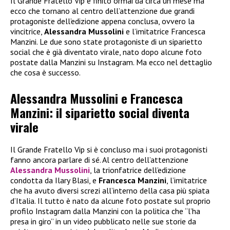
Il Grande Fratello Vip è finito ormai da circa un mese ma
ecco che tornano al centro dell’attenzione due grandi
protagoniste dell’edizione appena conclusa, ovvero la
vincitrice,
Alessandra Mussolini
e l’imitatrice Francesca
Manzini. Le due sono state protagoniste di un siparietto
social che è già diventato virale, nato dopo alcune foto
postate dalla Manzini su Instagram. Ma ecco nel dettaglio
che cosa è successo.
Alessandra Mussolini e Francesca
Manzini: il siparietto social diventa
virale
Il Grande Fratello Vip si è concluso ma i suoi protagonisti
fanno ancora parlare di sé. Al centro dell’attenzione
Alessandra Mussolini
, la trionfatrice dell’edizione
condotta da Ilary Blasi, e
Francesca Manzini
, l’imitatrice
che ha avuto diversi screzi all’interno della casa più spiata
d’Italia. Il tutto è nato da alcune foto postate sul proprio
profilo Instagram dalla Manzini con la politica che “l’ha
presa in giro” in un video pubblicato nelle sue storie da