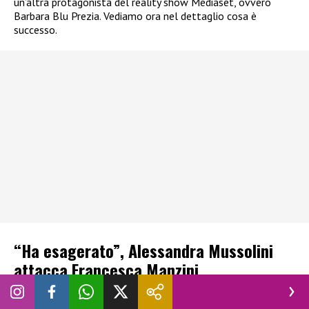
un’altra protagonista del reality show Mediaset, ovvero
Barbara Blu Prezia. Vediamo ora nel dettaglio cosa è
successo.
“Ha esagerato”, Alessandra Mussolini
attacca Francesca Manzini
Siparietto divertente tra Alessandra Mussolini e
Francesca