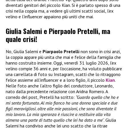
diventati genitori del piccolo Kian. Si è parlato spesso di una
crisi nella coppia ma, a vedere gli ultimi scatti social, l’ex
velino e l’influencer appaiono più uniti che mai.
Giulia Salemi e Pierpaolo Pretelli, ma
quale crisi!
No, Giulia Salemi e
Piarpaolo Pretelli
non sono in crisi anzi,
la coppia appare più unita che mai e felice della famiglia che
hanno costruito insieme. Oggi, venerdì 31 luglio 2026, l’ex
velino compie 36 anni e, per l’occasione, ha voluto pubblicare
una carrellata di foto su Instagram, scatti che lo ritraggono
felice assieme all’influencer e a loro figlio, il piccolo
Kian
.
Nelle foto anche l’altro figlio del conduttore, Leonardo,
nato dalla precedente relazione con Aridna Romero. A
corredo del post, Pretelli ha scritto:
“Guardo quello che ho e
mi sento fortunato. Al mio fianco ho una donna speciale e due
figli meravigliosi. oltre alle mie passioni, che sono diventate il
mio lavoro. La mia speranza è riuscire a restituire alla vita
almeno una parte di tutto quello che lei ha dato a me
“. Giulia
Salemi ha condiviso anche lei uno scatto che la ritrae