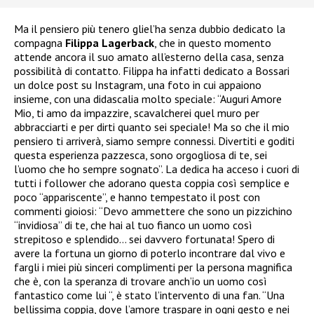
Ma il pensiero più tenero gliel’ha senza dubbio dedicato la
compagna
Filippa Lagerback
, che in questo momento
attende ancora il suo amato all’esterno della casa, senza
possibilità di contatto. Filippa ha infatti dedicato a Bossari
un dolce post su Instagram, una foto in cui appaiono
insieme, con una didascalia molto speciale: “Auguri Amore
Mio, ti amo da impazzire, scavalcherei quel muro per
abbracciarti e per dirti quanto sei speciale! Ma so che il mio
pensiero ti arriverà, siamo sempre connessi. Divertiti e goditi
questa esperienza pazzesca, sono orgogliosa di te, sei
l’uomo che ho sempre sognato”. La dedica ha acceso i cuori di
tutti i follower che adorano questa coppia così semplice e
poco “appariscente”, e hanno tempestato il post con
commenti gioiosi: “Devo ammettere che sono un pizzichino
“invidiosa” di te, che hai al tuo fianco un uomo così
strepitoso e splendido… sei davvero fortunata! Spero di
avere la fortuna un giorno di poterlo incontrare dal vivo e
fargli i miei più sinceri complimenti per la persona magnifica
che è, con la speranza di trovare anch’io un uomo così
fantastico come lui “, è stato l’intervento di una fan. “Una
bellissima coppia, dove l’amore traspare in ogni gesto e nei