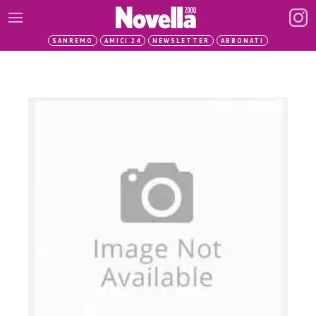
SANREMO
AMICI 24
NEWSLETTER
ABBONATI