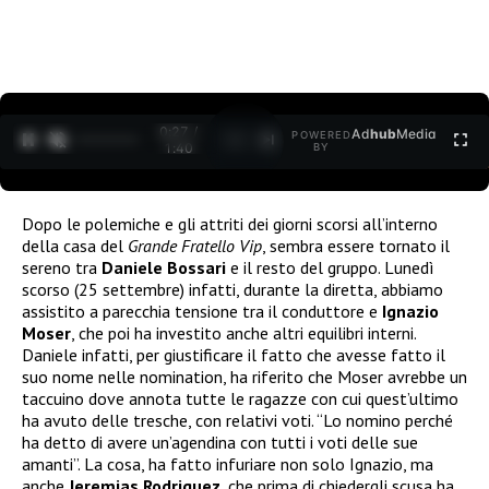
0:27 /
Ad
hub
Media
POWERED
1
/
2
1:40
BY
Dopo le polemiche e gli attriti dei giorni scorsi all’interno
della casa del
Grande Fratello Vip
, sembra essere tornato il
sereno tra
Daniele Bossari
e il resto del gruppo. Lunedì
scorso (25 settembre) infatti, durante la diretta, abbiamo
assistito a parecchia tensione tra il conduttore e
Ignazio
Moser
, che poi ha investito anche altri equilibri interni.
Daniele infatti, per giustificare il fatto che avesse fatto il
suo nome nelle nomination, ha riferito che Moser avrebbe un
taccuino dove annota tutte le ragazze con cui quest’ultimo
ha avuto delle tresche, con relativi voti. “Lo nomino perché
ha detto di avere un’agendina con tutti i voti delle sue
amanti”. La cosa, ha fatto infuriare non solo Ignazio, ma
anche
Jeremias Rodriguez
, che prima di chiedergli scusa ha