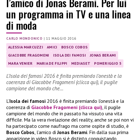
l’amico di Jonas Berami. Per lui
un programma in TV e una linea
di moda
CARLO MONDONICO
|
11 MAGGIO 2016
ALESSIA MARCUZZI
AMICI
BOSCO COBOS
GIACOBBE FRAGOMENI
ISOLA DEI FAMOSI
JONAS BERAMI
MARA VENIER
MARIA DE FILIPPI
MEDIASET
POMERIGGIO 5
L’Isola dei famosi 2016 è finita premiando l’onestà e la
coerenza di Giacobbe Fragomeni (clicca qui), il pugile
campione del mondo che…
L’
Isola dei famosi
2016 è finita premiando l’onestà e la
coerenza di
Giacobbe Fragomeni (clicca qui)
, il pugile
campione del mondo che in passato ha vissuto una vita
difficile. Ma la vera rivelazione del reality, anche se poi non vi
ha partecipato come naufrago ma come ospite di studio, è
Bosco Cobos
, l’amico di
Jonas Berami
. Fin dalla sua prima
apparizione in video Bosco si è distinto conquistando