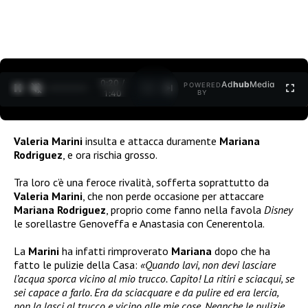
0:21 /
Ad
hub
Media
POWERED
1
/
2
1:40
BY
Valeria Marini
insulta e attacca duramente
Mariana
Rodriguez
, e ora rischia grosso.
Tra loro c’è una feroce rivalità, sofferta soprattutto da
Valeria Marini
, che non perde occasione per attaccare
Mariana Rodriguez
, proprio come fanno nella favola
Disney
le sorellastre Genoveffa e Anastasia con Cenerentola.
La
Marini
ha infatti rimproverato
Mariana
dopo che ha
fatto le pulizie della Casa:
«Quando lavi, non devi lasciare
l’acqua sporca vicino al mio trucco. Capito! La ritiri e sciacqui, se
sei capace a farlo. Era da sciacquare e da pulire ed era lercia,
non la lasci al trucco e vicino alle mie cose. Neanche le pulizie