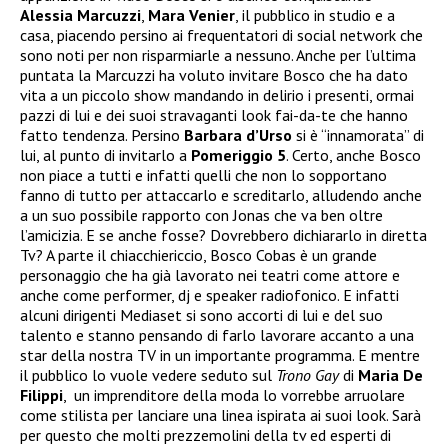
Alessia Marcuzzi
,
Mara Venier
, il pubblico in studio e a
casa, piacendo persino ai frequentatori di social network che
sono noti per non risparmiarle a nessuno. Anche per l’ultima
puntata la Marcuzzi ha voluto invitare Bosco che ha dato
vita a un piccolo show mandando in delirio i presenti, ormai
pazzi di lui e dei suoi stravaganti look fai-da-te che hanno
fatto tendenza. Persino
Barbara d’Urso
si è “innamorata” di
lui, al punto di invitarlo a
Pomeriggio 5
. Certo, anche Bosco
non piace a tutti e infatti quelli che non lo sopportano
fanno di tutto per attaccarlo e screditarlo, alludendo anche
a un suo possibile rapporto con Jonas che va ben oltre
l’amicizia. E se anche fosse? Dovrebbero dichiararlo in diretta
Tv? A parte il chiacchiericcio, Bosco Cobas è un grande
personaggio che ha già lavorato nei teatri come attore e
anche come performer, dj e speaker radiofonico. E infatti
alcuni dirigenti Mediaset si sono accorti di lui e del suo
talento e stanno pensando di farlo lavorare accanto a una
star della nostra TV in un importante programma. E mentre
il pubblico lo vuole vedere seduto sul
Trono Gay
di
Maria De
Filippi
, un imprenditore della moda lo vorrebbe arruolare
come stilista per lanciare una linea ispirata ai suoi look. Sarà
per questo che molti prezzemolini della tv ed esperti di