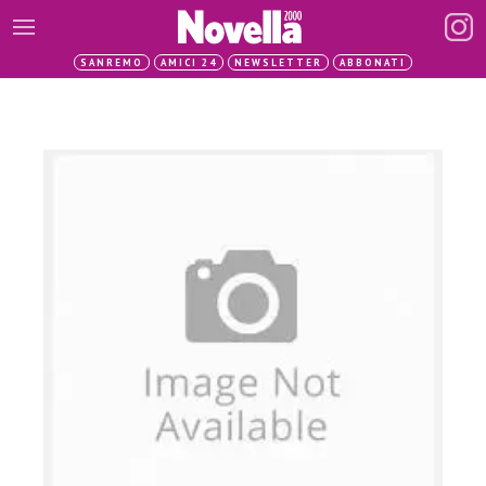
SANREMO
AMICI 24
NEWSLETTER
ABBONATI