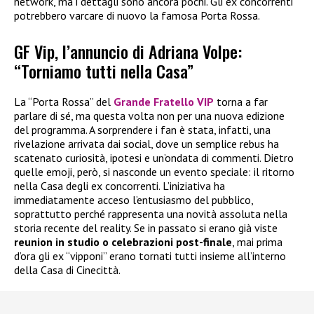
network, ma i dettagli sono ancora pochi. Gli ex concorrenti
potrebbero varcare di nuovo la famosa Porta Rossa.
GF Vip, l’annuncio di Adriana Volpe:
“Torniamo tutti nella Casa”
La “Porta Rossa” del
Grande Fratello VIP
torna a far
parlare di sé, ma questa volta non per una nuova edizione
del programma. A sorprendere i fan è stata, infatti, una
rivelazione arrivata dai social, dove un semplice rebus ha
scatenato curiosità, ipotesi e un’ondata di commenti. Dietro
quelle emoji, però, si nasconde un evento speciale: il ritorno
nella Casa degli ex concorrenti. L’iniziativa ha
immediatamente acceso l’entusiasmo del pubblico,
soprattutto perché rappresenta una novità assoluta nella
storia recente del reality. Se in passato si erano già viste
reunion in studio o celebrazioni post-finale
, mai prima
d’ora gli ex “vipponi” erano tornati tutti insieme all’interno
della Casa di Cinecittà.