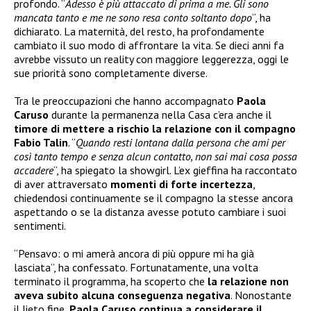
profondo. “
Adesso è più attaccato di prima a me. Gli sono
mancata tanto e me ne sono resa conto soltanto dopo
“, ha
dichiarato. La maternità, del resto, ha profondamente
cambiato il suo modo di affrontare la vita. Se dieci anni fa
avrebbe vissuto un reality con maggiore leggerezza, oggi le
sue priorità sono completamente diverse.
Tra le preoccupazioni che hanno accompagnato
Paola
Caruso
durante la permanenza nella Casa c’era anche il
timore di mettere a rischio la relazione con il compagno
Fabio Talin
. “
Quando resti lontana dalla persona che ami per
così tanto tempo e senza alcun contatto, non sai mai cosa possa
accadere
“, ha spiegato la showgirl. L’ex gieffina ha raccontato
di aver attraversato
momenti di forte incertezza
,
chiedendosi continuamente se il compagno la stesse ancora
aspettando o se la distanza avesse potuto cambiare i suoi
sentimenti.
“Pensavo: o mi amerà ancora di più oppure mi ha già
lasciata”, ha confessato. Fortunatamente, una volta
terminato il programma, ha scoperto che
la relazione non
aveva subito alcuna conseguenza negativa
. Nonostante
il lieto fine,
Paola Caruso continua a considerare il