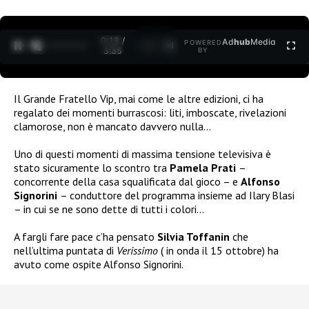
0:19 /
Ad
hub
Media
POWERED
1
/
2
3:35
BY
Il Grande Fratello Vip, mai come le altre edizioni, ci ha
regalato dei momenti burrascosi: liti, imboscate, rivelazioni
clamorose, non è mancato davvero nulla…
Uno di questi momenti di massima tensione televisiva è
stato sicuramente lo scontro tra
Pamela Prati
–
concorrente della casa squalificata dal gioco – e
Alfonso
Signorini
– conduttore del programma insieme ad Ilary Blasi
– in cui se ne sono dette di tutti i colori…
A fargli fare pace c’ha pensato
Silvia Toffanin
che
nell’ultima puntata di
Verissimo
( in onda il 15 ottobre) ha
avuto come ospite Alfonso Signorini.