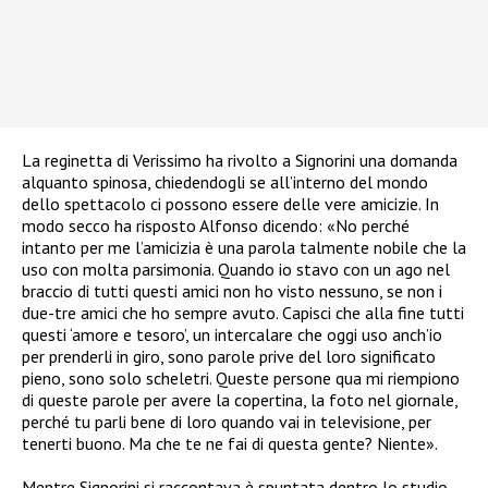
La reginetta di Verissimo ha rivolto a Signorini una domanda
alquanto spinosa, chiedendogli se all’interno del mondo
dello spettacolo ci possono essere delle vere amicizie. In
modo secco ha risposto Alfonso dicendo: «
No perché
intanto per me l’amicizia è una parola talmente nobile che la
uso con molta parsimonia. Quando io stavo con un ago nel
braccio di tutti questi amici non ho visto nessuno, se non i
due-tre amici che ho sempre avuto. Capisci che alla fine tutti
questi ‘amore e tesoro’, un intercalare che oggi uso anch’io
per prenderli in giro, sono parole prive del loro significato
pieno, sono solo scheletri. Queste persone qua mi riempiono
di queste parole per avere la copertina, la foto nel giornale,
perché tu parli bene di loro quando vai in televisione, per
tenerti buono. Ma che te ne fai di questa gente? Niente».
Mentre Signorini si raccontava è spuntata dentro lo studio