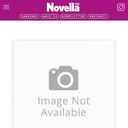
SANREMO
AMICI 24
NEWSLETTER
ABBONATI