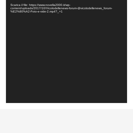
Scarica il file: https://www.novella2000.it/wp-
content/uploads/2017/10/Vicolodellenews-forum-@vicolodellenews_forum-
%E2%80%A2-Foto-e-vide-2.mp4?_=1