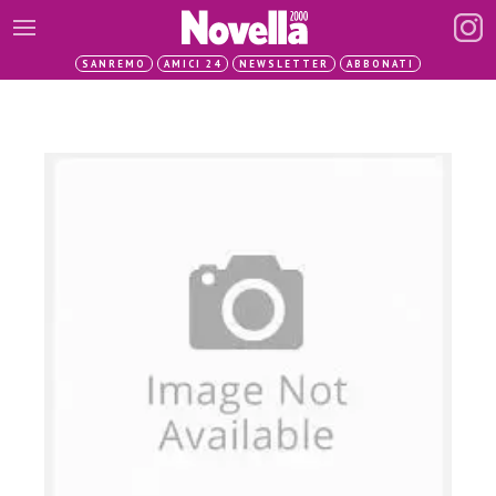
SANREMO
AMICI 24
NEWSLETTER
ABBONATI