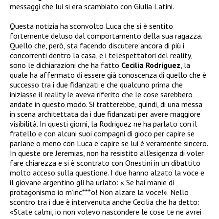
messaggi che lui si era scambiato con Giulia Latini.
Questa notizia ha sconvolto Luca che si è sentito
fortemente deluso dal comportamento della sua ragazza.
Quello che, però, sta facendo discutere ancora di più i
concorrenti dentro la casa, e i telespettatori del reality,
sono le dichiarazioni che ha fatto
Cecilia Rodriguez
, la
quale ha affermato di essere già conoscenza di quello che è
successo tra i due fidanzati e che qualcuno prima che
iniziasse il reality le aveva riferito che le cose sarebbero
andate in questo modo. Si tratterebbe, quindi, di una messa
in scena architettata da i due fidanzati per avere maggiore
visibilità. In questi giorni, la Rodriguez ne ha parlato con il
fratello e con alcuni suoi compagni di gioco per capire se
parlane o meno con Luca e capire se lui è veramente sincero.
In queste ore Jeremias, non ha resistito all’esigenza di voler
fare chiarezza e si è scontrato con Onestini in un dibattito
molto acceso sulla questione. I due hanno alzato la voce e
il giovane argentino gli ha urlato: « Se hai manie di
protagonismo io m’inc***o! Non alzare la voce!». Nello
scontro tra i due è intervenuta anche Cecilia che ha detto:
«State calmi, io non volevo nascondere le cose te ne avrei