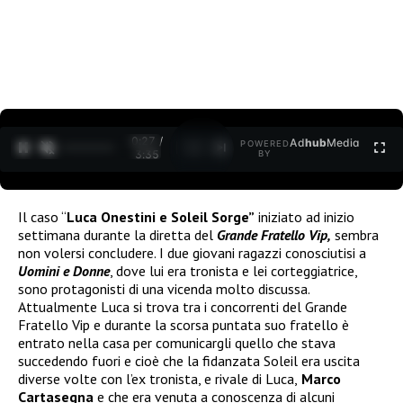
0:27 /
Ad
hub
Media
POWERED
1
/
2
3:35
BY
Il caso “
Luca Onestini e Soleil Sorge”
iniziato ad inizio
settimana durante la diretta del
Grande Fratello Vip,
sembra
non volersi concludere. I due giovani ragazzi conosciutisi a
Uomini e Donne
, dove lui era tronista e lei corteggiatrice,
sono protagonisti di una vicenda molto discussa.
Attualmente Luca si trova tra i concorrenti del Grande
Fratello Vip e durante la scorsa puntata suo fratello è
entrato nella casa per comunicargli quello che stava
succedendo fuori e cioè che la fidanzata Soleil era uscita
diverse volte con l’ex tronista, e rivale di Luca,
Marco
Cartasegna
e che era venuta a conoscenza di alcuni