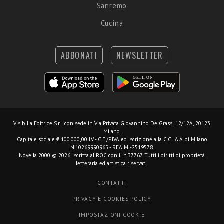
Sanremo
Cucina
ABBONATI
NEWSLETTER
Visibilia Editrice S.r.l.
con sede in Via Privata Giovannino De Grassi 12/12A, 20123
Milano.
Capitale sociale € 100.000,00 I.V. - C.F./P.IVA ed iscrizione alla C.C.I.A.A. di Milano
N.10269990965 - REA MI-2519578.
Novella 2000 © 2026. Iscritta al ROC con il n.37767. Tutti i diritti di proprietà
letteraria ed artistica riservati.
CONTATTI
PRIVACY E COOKIES POLICY
IMPOSTAZIONI COOKIE