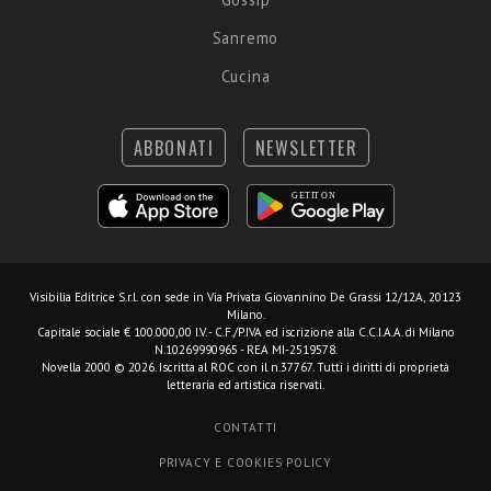
Sanremo
Cucina
ABBONATI
NEWSLETTER
Visibilia Editrice S.r.l.
con sede in Via Privata Giovannino De Grassi 12/12A, 20123
Milano.
Capitale sociale € 100.000,00 I.V. - C.F./P.IVA ed iscrizione alla C.C.I.A.A. di Milano
N.10269990965 - REA MI-2519578.
Novella 2000 © 2026. Iscritta al ROC con il n.37767. Tutti i diritti di proprietà
letteraria ed artistica riservati.
CONTATTI
PRIVACY E COOKIES POLICY