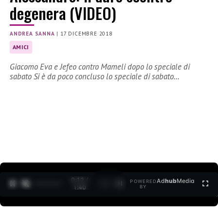
degenera (VIDEO)
ANDREA SANNA
|
17 DICEMBRE 2018
AMICI
Giacomo Eva e Jefeo contro Mameli dopo lo speciale di
sabato Si è da poco concluso lo speciale di sabato…
0:12 /
Ad
hub
Media
POWERED
1
/
2
1:40
BY