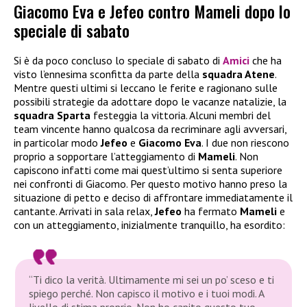
Giacomo Eva e Jefeo contro Mameli dopo lo
speciale di sabato
Si è da poco concluso lo speciale di sabato di
Amici
che ha
visto l’ennesima sconfitta da parte della
squadra Atene
.
Mentre questi ultimi si leccano le ferite e ragionano sulle
possibili strategie da adottare dopo le vacanze natalizie, la
squadra Sparta
festeggia la vittoria. Alcuni membri del
team vincente hanno qualcosa da recriminare agli avversari,
in particolar modo
Jefeo
e
Giacomo Eva
. I due non riescono
proprio a sopportare l’atteggiamento di
Mameli
. Non
capiscono infatti come mai quest’ultimo si senta superiore
nei confronti di Giacomo. Per questo motivo hanno preso la
situazione di petto e deciso di affrontare immediatamente il
cantante. Arrivati in sala relax,
Jefeo
ha fermato
Mameli
e
con un atteggiamento, inizialmente tranquillo, ha esordito:
“Ti dico la verità. Ultimamente mi sei un po’ sceso e ti
spiego perché. Non capisco il motivo e i tuoi modi. A
livello di stima proprio. Non ho capito questo tuo