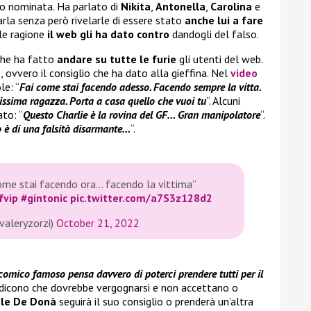
no nominata. Ha parlato di
Nikita
,
Antonella
,
Carolina
e
arla senza però rivelarle di essere stato
anche lui a fare
ale ragione
il web gli ha dato contro
dandogli del falso.
che ha fatto
andare su tutte le furie
gli utenti del web.
 ovvero il consiglio che ha dato alla gieffina. Nel
video
le: “
Fai come stai facendo adesso. Facendo sempre la vitta.
ssima ragazza. Porta a casa quello che vuoi tu
“. Alcuni
to: “
Questo Charlie è la rovina del GF… Gran manipolatore
“.
 di una falsità disarmante…
“.
 come stai facendo ora… facendo la vittima”
fvip
#gintonic
pic.twitter.com/a7S3z128d2
valeryzorzi)
October 21, 2022
l comico famoso pensa davvero di poterci prendere tutti per il
ri dicono che dovrebbe vergognarsi e non accettano o
le De
Donà
seguirà il suo consiglio o prenderà un’altra