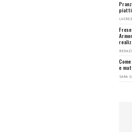
Pranz
piatt
LUCREZ
Fresel
Armon
reali
REDAZI
Come 
e mat
SARA G