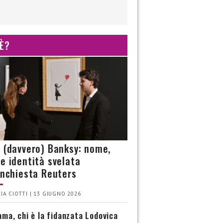
 È?
è (davvero) Banksy: nome,
 e identità svelata
’inchiesta Reuters
IA CIOTTI | 13 GIUGNO 2026
ma, chi è la fidanzata Lodovica