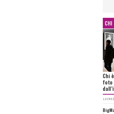
CHI
Chi 
foto
dall
LUCREZ
BigMa