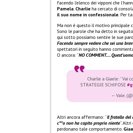
facendo l’elenco dei vipponi che l’han
Pamela
.
Charlie
ha cercato di consol
il suo nome in confessionale
. Per t
Ma non è questo il motivo principale 
Sono le parole che ha detto in seguito,
qui sotto possiamo sentire le sue paro
Facendo sempre vedere che sei una bravi
spettatori in seguito hanno commenta
O ancora: “
NO COMMENT…. Quest’uomo è
Charlie a Giaele: “Vai
STRATEGIE SCHIFOSE
#g
— Vale. (@
Altri ancora affermano: “
Il fratello de
c**o non ha capito proprio niente
“. Alt
perdonano tale comportamento.
Giae