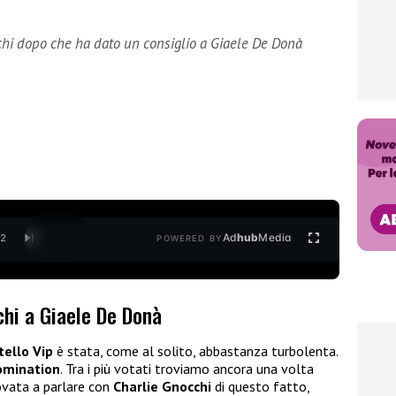
cchi dopo che ha dato un consiglio a Giaele De Donà
Ad
hub
Media
/
2
POWERED BY
cchi a Giaele De Donà
tello Vip
è stata, come al solito, abbastanza turbolenta.
omination
. Tra i più votati troviamo ancora una volta
rovata a parlare con
Charlie Gnocchi
di questo fatto,