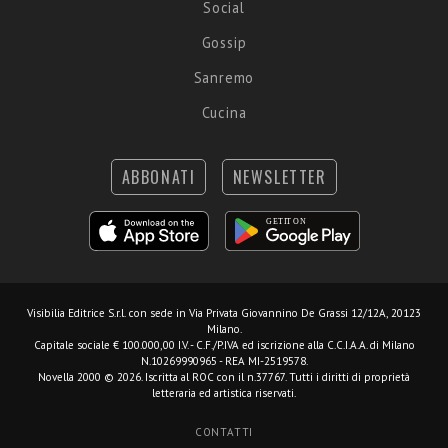
Social
Gossip
Sanremo
Cucina
ABBONATI
NEWSLETTER
Visibilia Editrice S.r.l.
con sede in Via Privata Giovannino De Grassi 12/12A, 20123
Milano.
Capitale sociale € 100.000,00 I.V. - C.F./P.IVA ed iscrizione alla C.C.I.A.A. di Milano
N.10269990965 - REA MI-2519578.
Novella 2000 © 2026. Iscritta al ROC con il n.37767. Tutti i diritti di proprietà
letteraria ed artistica riservati.
CONTATTI