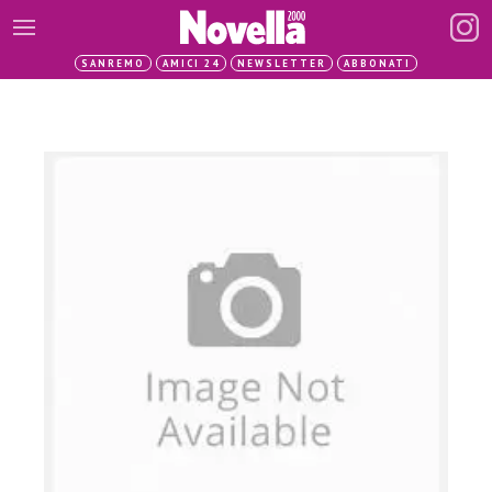
SANREMO
AMICI 24
NEWSLETTER
ABBONATI