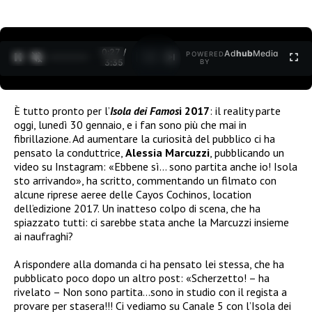
0:27 /
Ad
hub
Media
POWERED
1
/
2
3:35
BY
È tutto pronto per l’
Isola dei Famos
i 2017
: il reality parte
oggi, lunedì 30 gennaio, e i fan sono più che mai in
fibrillazione. Ad aumentare la curiosità del pubblico ci ha
pensato la conduttrice,
Alessia Marcuzzi
, pubblicando un
video su Instagram: «Ebbene sì… sono partita anche io! Isola
sto arrivando», ha scritto, commentando un filmato con
alcune riprese aeree delle Cayos Cochinos, location
dell’edizione 2017. Un inatteso colpo di scena, che ha
spiazzato tutti: ci sarebbe stata anche la Marcuzzi insieme
ai naufraghi?
A rispondere alla domanda ci ha pensato lei stessa, che ha
pubblicato poco dopo un altro post: «Scherzetto! – ha
rivelato – Non sono partita…sono in studio con il regista a
provare per stasera!!! Ci vediamo su Canale 5 con l’Isola dei