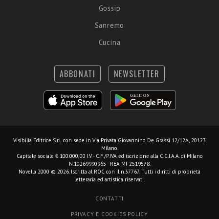
Gossip
Sanremo
Cucina
ABBONATI
NEWSLETTER
Visibilia Editrice S.r.l.
con sede in Via Privata Giovannino De Grassi 12/12A, 20123
Milano.
Capitale sociale € 100.000,00 I.V. - C.F./P.IVA ed iscrizione alla C.C.I.A.A. di Milano
N.10269990965 - REA MI-2519578.
Novella 2000 © 2026. Iscritta al ROC con il n.37767. Tutti i diritti di proprietà
letteraria ed artistica riservati.
CONTATTI
PRIVACY E COOKIES POLICY