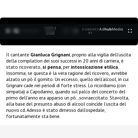
0:27 /
Ad
hub
Media
POWERED
1
/
2
3:35
BY
Il cantante
Gianluca Grignani
, proprio alla vigilia dell’uscita
della compilation dei suoi successi in 20 anni di carriera, è
stato ricoverato,
si pensa
, per
intossicazione etilica
.
Insomma, se questa è la vera ragione del ricovero, avrebbe
alzato un pò il gomito. Un eccesso, quello dell’alcool, in cui
Grignani cade nei periodi di forte stress. Lo ricordiamo (con
simpatia) a Capodanno, quando sul palco del concerto del
primo dell’anno era apparso un pò…sovraeccitato. Stavolta,
alla base del presunto abuso di alcool coincide l’uscita del
nuovo cd. Adesso è stato dimesso dall’ospedale,
fortunatamente sta bene.