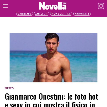
SANREMO
AMICI 24
NEWSLETTER
ABBONATI
NEWS
Gianmarco Onestini: le foto hot
e sexy in cui mostra il fisico in