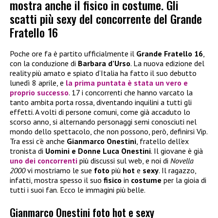
mostra anche il fisico in costume. Gli
scatti più sexy del concorrente del Grande
Fratello 16
Poche ore fa è partito ufficialmente il
Grande Fratello 16
,
con la conduzione di
Barbara d’Urso
. La nuova edizione del
reality più amato e spiato d’Italia ha fatto il suo debutto
lunedì 8 aprile, e
la prima puntata è stata un vero e
proprio successo
. 17 i concorrenti che hanno varcato la
tanto ambita porta rossa, diventando inquilini a tutti gli
effetti. A volti di persone comuni, come già accaduto lo
scorso anno, si alternando personaggi semi conosciuti nel
mondo dello spettacolo, che non possono, però, definirsi Vip.
Tra essi c’è anche
Gianmarco Onestini
, fratello dell’ex
tronista di
Uomini e Donne Luca Onestini
. Il giovane è già
uno dei concorrenti
più discussi sul web, e noi di
Novella
2000
vi mostriamo le sue
foto
più
hot
e
sexy
. Il ragazzo,
infatti, mostra spesso il suo
fisico
in
costume
per la gioia di
tutti i suoi fan. Ecco le immagini più belle.
Gianmarco Onestini foto hot e sexy