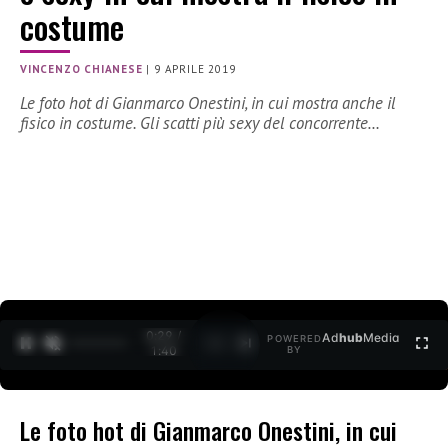
costume
VINCENZO CHIANESE
|
9 APRILE 2019
Le foto hot di Gianmarco Onestini, in cui mostra anche il
fisico in costume. Gli scatti più sexy del concorrente…
0:29 /
Ad
hub
Media
POWERED
1
/
2
1:40
BY
Le foto hot di Gianmarco Onestini, in cui