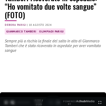
“Ho vomitato due volte sangue”
(FOTO)
DEBORA PARIGI
|
10 AGOSTO 2024
GIANMARCO TAMBERI
OLIMPIADI PARIGI
Sempre più a rischio la finale del salto in alto di Gianmarco
Tamberi che è stato ricoverato in ospedale per aver vomitato
sangue
0:30 /
Ad
hub
Media
POWERED
1
/
2
3:35
BY