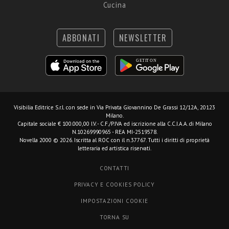
Cucina
ABBONATI
NEWSLETTER
Visibilia Editrice S.r.l.
con sede in Via Privata Giovannino De Grassi 12/12A, 20123
Milano.
Capitale sociale € 100.000,00 I.V. - C.F./P.IVA ed iscrizione alla C.C.I.A.A. di Milano
N.10269990965 - REA MI-2519578.
Novella 2000 © 2026. Iscritta al ROC con il n.37767. Tutti i diritti di proprietà
letteraria ed artistica riservati.
CONTATTI
PRIVACY E COOKIES POLICY
IMPOSTAZIONI COOKIE
TORNA SU