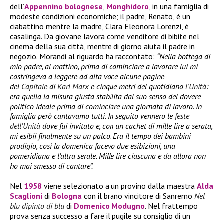
dell’
Appennino bolognese
,
Monghidoro
, in una famiglia di
modeste condizioni economiche; il padre, Renato, è un
ciabattino mentre la madre, Clara Eleonora Lorenzi, è
casalinga. Da giovane lavora come venditore di bibite nel
cinema della sua città, mentre di giorno aiuta il padre in
negozio. Morandi al riguardo ha raccontato:
“Nella bottega di
mio padre, al mattino, prima di cominciare a lavorare lui mi
costringeva a leggere ad alta voce alcune pagine
del
Capitale
di
Karl Marx
e cinque metri del quotidiano
l’Unità
:
era quella la misura giusta stabilita dal suo senso del dovere
politico ideale prima di cominciare una giornata di lavoro. In
famiglia però cantavamo tutti. In seguito vennero le
feste
dell’Unità
dove fui invitato e, con un cachet di mille lire a serata,
mi esibii finalmente su un palco. Era il tempo dei bambini
prodigio, così la domenica facevo due esibizioni, una
pomeridiana e l’altra serale. Mille lire ciascuna e da allora non
ho mai smesso di cantare”.
Nel
1958
viene selezionato a un provino dalla maestra
Alda
Scaglioni
di
Bologna
con il brano vincitore di Sanremo
Nel
blu dipinto di blu
di
Domenico Modugno
. Nel frattempo
prova senza successo a fare il pugile su consiglio di un