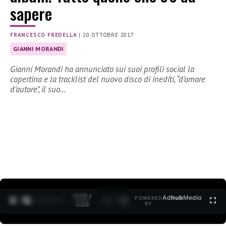
sapere
FRANCESCO FREDELLA
|
20 OTTOBRE 2017
GIANNI MORANDI
Gianni Morandi ha annunciato sui suoi profili social la
copertina e la tracklist del nuovo disco di inediti, “d’amore
d’autore”, il suo…
0:28 /
Ad
hub
Media
POWERED
1
/
2
3:35
BY