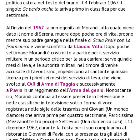
politica estera nel testo del brano. Il 4 febbraio 1967 il
singolo
Se perdo anche te
arriva primo in classifica per due
settimane.
All’inizio del
1967
la primogenita di Morandi, alla quale viene
dato il nome di Serena, muore dopo poche ore di vita, proprio
mentre suo padre gareggia nella finale di
Scala Reale
con
La
fisarmonica
e viene sconfitto da
Claudio Villa
. Dopo poche
settimane Morandi è costretto a partire per il servizio
militare in un periodo critico per la sua carriera: serve quindici
mesi di leva, e le autorità militari, nel timore di venire
accusate di favoritismo, impediscono al cantante qualsiasi
licenza per i primi sei mesi del servizio di leva, che viene
svolto al
CAR
di
Arma di Taggia
e successivamente
a
Pavia
in un reggimento dell’
Arma del genio.
Nonostante
ciò, Morandi continua ad essere presente in televisione e
nelle classifiche in televisione sotto forma di voce
registrata nelle sigle delle trasmissioni Giovani (Un mondo
d’amore) che arriva prima per quattro settimane, Partitissima
(Mezzanotte fra poco) e Settevoci (Una domenica così). L’11
dicembre 1967, durante la festa per il suo compleanno al
ristorante Giovanni di Pavia, con la presenza tra gli altri di
Laura Efrikian e Franco Migliacci, Ennio Melis gli consegna il