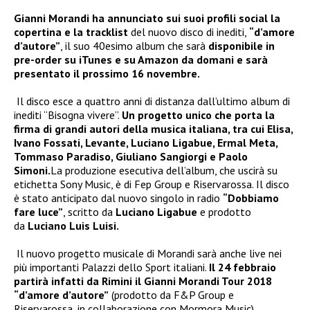
Gianni Morandi ha annunciato sui suoi profili social la
copertina e la tracklist
del nuovo disco di inediti,
“d’amore
d’autore”
, il suo 40esimo album che sarà
disponibile in
pre-order su iTunes e su Amazon da domani e sarà
presentato il prossimo 16 novembre.
Il disco esce a quattro anni di distanza dall’ultimo album di
inediti “Bisogna vivere”.
Un progetto unico che porta la
firma di grandi autori della musica italiana, tra cui Elisa,
Ivano Fossati, Levante, Luciano Ligabue, Ermal Meta,
Tommaso Paradiso, Giuliano Sangiorgi e Paolo
Simoni.
La produzione esecutiva dell’album, che uscirà su
etichetta Sony Music, è di Fep Group e Riservarossa. Il disco
è stato anticipato dal nuovo singolo in radio
“Dobbiamo
fare luce”
, scritto da
Luciano Ligabue
e prodotto
da
Luciano Luis Luisi.
Il nuovo progetto musicale di Morandi sarà anche live nei
più importanti Palazzi dello Sport italiani.
Il 24 febbraio
partirà infatti da Rimini il Gianni Morandi Tour 2018
“d’amore d’autore”
(prodotto da F&P Group e
Riservarossa, in collaborazione con Mormora Music).