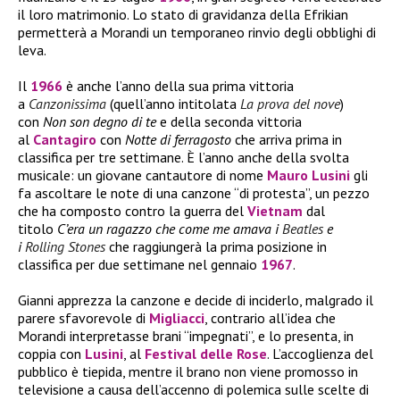
il loro matrimonio. Lo stato di gravidanza della Efrikian
permetterà a Morandi un temporaneo rinvio degli obblighi di
leva.
Il
1966
è anche l’anno della sua prima vittoria
a
Canzonissima
(quell’anno intitolata
La prova del nove
)
con
Non son degno di te
e della seconda vittoria
al
Cantagiro
con
Notte di ferragosto
che arriva prima in
classifica per tre settimane. È l’anno anche della svolta
musicale: un giovane cantautore di nome
Mauro Lusini
gli
fa ascoltare le note di una canzone “di protesta”, un pezzo
che ha composto contro la guerra del
Vietnam
dal
titolo
C’era un ragazzo che come me amava i
Beatles
e
i
Rolling Stones
che raggiungerà la prima posizione in
classifica per due settimane nel gennaio
1967
.
Gianni apprezza la canzone e decide di inciderlo, malgrado il
parere sfavorevole di
Migliacci
, contrario all’idea che
Morandi interpretasse brani “impegnati”, e lo presenta, in
coppia con
Lusini
, al
Festival delle Rose
. L’accoglienza del
pubblico è tiepida, mentre il brano non viene promosso in
televisione a causa dell’accenno di polemica sulle scelte di