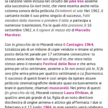
la canzone viene inclusa nel circuito dei
juke box
assieme
alla successiva
Go-kart twist
, che viene inserita anche nella
colonna sonora della pellicola
Diciottenni al sole
. Nel 1962, il
cantante incide il suo primo singolo di successo,
Fatti
mandare dalla mamma a prendere il latte
, e partecipa a
numerose trasmissioni, fra le quali
Alta pressione
, il 16
settembre 1962, e
Il signore di mezza età
di
Marcello
Marchesi
.
Con
In ginocchio da te
Morandi vince il
Cantagiro 1964
,
totalizza più di un milione di copie vendute e rimane al primo
posto della hit parade per 17 settimane consecutive: lo
stesso anno incide
Non son degno di te
, che vince nello
stesso anno il neonato
Festival delle Rose
e che arriva
prima per otto settimane, assieme a
Se non avessi più te
,
Si fa
sera
(che arriva prima per quattro settimane) e
La fisarmonica
.
Il successo di questi brani è così ampio da ispirare alcune
pellicole cinematografiche dedicate quasi esclusivamente ai
brani in questione, chiamati
musicarelli
. Nel primo di questi
(
In ginocchio da te
), Morandi conosce
Laura Efrikian
, di
quattro anni più grande di lui, figlia di un noto direttore
d’orchestra di origine armena e attrice già affermata. I due si
fidanzano e il 13 luglio
1966
, in gran segreto verrà celebrato