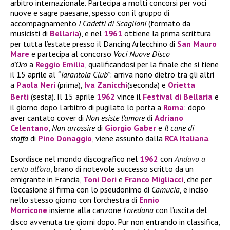
arbitro internazionale. Partecipa a molti concorsi per voci
nuove e sagre paesane, spesso con il gruppo di
accompagnamento
I Cadetti di Scaglioni
(formato da
musicisti di
Bellaria
), e nel
1961
ottiene la prima scrittura
per tutta l’estate presso il Dancing Arlecchino di
San Mauro
Mare
e partecipa al concorso
Voci Nuove Disco
d’Oro
a
Reggio Emilia
, qualificandosi per la finale che si tiene
il 15 aprile al
“Tarantola Club”
: arriva nono dietro tra gli altri
a
Paola Neri
(prima),
Iva Zanicchi
(seconda) e
Orietta
Berti
(sesta).
Il 15 aprile
1962
vince il
Festival di Bellaria
e
il giorno dopo l’arbitro di pugilato lo porta a
Roma
: dopo
aver cantato cover di
Non esiste l’amore
di
Adriano
Celentano
,
Non arrossire
di
Giorgio Gaber
e
Il cane di
stoffa
di
Pino Donaggio
, viene assunto dalla
RCA Italiana
.
Esordisce nel mondo discografico nel
1962
con
Andavo a
cento all’ora
, brano di notevole successo scritto da un
emigrante in Francia,
Toni Dori
e
Franco Migliacci
, che per
l’occasione si firma con lo pseudonimo di
Camucia
, e inciso
nello stesso giorno con l’orchestra di
Ennio
Morricone
insieme alla canzone
Loredana
con l’uscita del
disco avvenuta tre giorni dopo.
Pur non entrando in classifica,