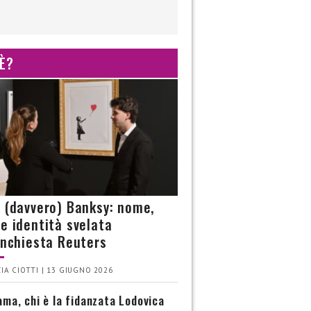
 È?
è (davvero) Banksy: nome,
 e identità svelata
’inchiesta Reuters
IA CIOTTI | 13 GIUGNO 2026
ma, chi è la fidanzata Lodovica