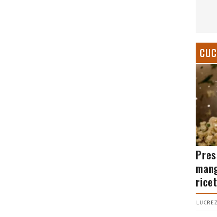
CUC
Pres
mang
rice
LUCREZ