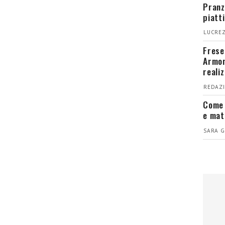
Pranz
piatt
LUCREZ
Fresel
Armon
reali
REDAZI
Come 
e mat
SARA G