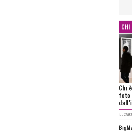
CHI
Chi 
foto
dall
LUCREZ
BigMa