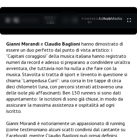
0:12 /
Ad
hub
Media
POWERED
1
/
2
1:40
BY
Gianni Morandi
e
Claudio Baglioni
hanno dimostrato di
essere un duo perfetto dal punto di vista artistico: i
“Capitani coraggiosi” della musica italiana hanno registrato
numeri da record e adesso si preparano a condividere un’altra
avventura, che tuttavia non ha nulla a che fare con la
musica. Stavolta si tratta di sport e l’evento in questione si
chiama “Lampedusa Curri”: una corsa in tre tappe di circa
dieci chilometri l’una, con percorsi sterrati attraverso una
delle isole più affascinanti. Ben 150 runners si sono dati
appuntamento: le iscrizioni di sono già chiuse, in modo da
assicurare la massima assistenza e ospitalità ad ogni
iscritto.
Gianni Morandi è notoriamente un appassionato di running
(come testimoniano alcuni scatti condivisi dal cantante su
Facebook), mentre Claudio Baglioni può ormai definirsi