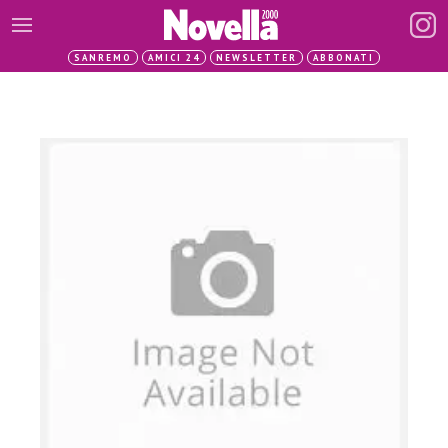
SANREMO
AMICI 24
NEWSLETTER
ABBONATI