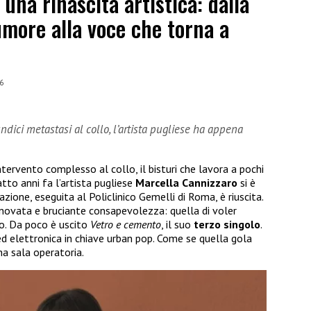
una rinascita artistica: dalla
tumore alla voce che torna a
6
dici metastasi al collo, l’artista pugliese ha appena
ntervento complesso al collo, il bisturi che lavora a pochi
atto anni fa l’artista pugliese
Marcella
Cannizzaro
si è
zione, eseguita al Policlinico Gemelli di Roma, è riuscita.
innovata e bruciante consapevolezza: quella di voler
mo. Da poco è uscito
Vetro e cemento
, il suo
terzo
singolo
.
 elettronica in chiave urban pop. Come se quella gola
na sala operatoria.