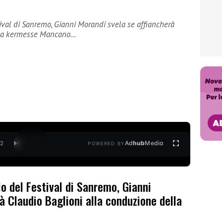
tival di Sanremo, Gianni Morandi svela se affiancherà
ella kermesse Mancano…
Ad
hub
Media
/
2
POWERED BY
io del Festival di Sanremo, Gianni
à Claudio Baglioni alla conduzione della