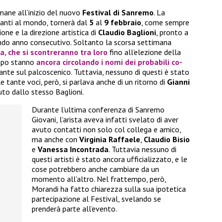
ane all’inizio del nuovo
Festival di Sanremo
. La
rtanti al mondo, tornerà dal
5
al
9 febbraio
, come sempre
ione e la direzione artistica di
Claudio Baglioni
, pronto a
condo anno consecutivo. Soltanto la scorsa settimana
ra, che si scontreranno tra loro
fino all’elezione della
empo stanno
ancora circolando i nomi dei probabili co-
ante sul palcoscenico. Tuttavia, nessuno di questi è stato
tante voci, però, si parlava anche di un ritorno di
Gianni
to dallo stesso Baglioni.
Durante l’ultima conferenza di Sanremo
Giovani, l’arista aveva infatti svelato di aver
avuto contatti non solo col collega e amico,
ma anche con
Virginia Raffaele
,
Claudio Bisio
e
Vanessa Incontrada
. Tuttavia nessuno di
questi artisti è stato ancora ufficializzato, e le
cose potrebbero anche cambiare da un
momento all’altro. Nel frattempo, però,
Morandi ha fatto chiarezza sulla sua ipotetica
partecipazione al Festival, svelando se
prenderà parte all’evento.