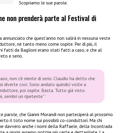
Scopriamo le sue parole.
e non prenderà parte al Festival di
ha annunciato che quest’anno non salirà in nessuna veste
duttore, né tanto meno come ospite. Per di più, il
 fatti da Baglioni erano stati fatti a caso, e che al
eto e serio.
aso, non c’è niente di serio. Claudio ha detto che
 si diverte così. Sono andato quindici volte a
nduttore, poi ospite. Basta. Tutto già visto.
i, sembri un ripetente'”
 parole, che Gianni Morandi non parteciperà al prossimo
erto il toto nome sui possibili co-conduttori. Ma chi
Che davvero anche i nomi della Raffaele, della Incontrada
te a giorni avremo notizie più certe e dettagliate. La