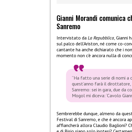
Gianni Morandi comunica ch
Sanremo
Intervistato da
La Repubblica
, Gianni 
sul palco dell’Ariston, né come co-con
cantante ha anche dichiarato che i nomi
momento non c’è ancora nulla di concr
“Ha fatto una serie di nomi a c
quest’anno farà il dirottatore,
Sanremo: sei in gara, due da co
Mogol mi diceva: ‘Cavolo Giann
Sembrerebbe dunque, almeno da queste
Festival di Sanremo, e che è ancora ap
affiancherà allora Claudio Baglioni? 
e di Bisio siano solo ipotesi? Certamen