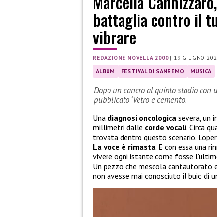
Marcella Cannizzaro, 
battaglia contro il 
vibrare
REDAZIONE NOVELLA 2000
|
19 GIUGNO 202
ALBUM
FESTIVAL DI SANREMO
MUSICA
Dopo un cancro al quinto stadio con un
pubblicato ‘Vetro e cemento’.
Una
diagnosi
oncologica
severa, un i
millimetri dalle
corde
vocali
. Circa qu
trovata dentro questo scenario. L’opera
La voce è rimasta
. E con essa una r
vivere ogni istante come fosse l’ulti
Un pezzo che mescola cantautorato ed
non avesse mai conosciuto il buio di u