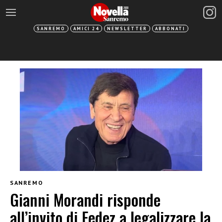
SANREMO
AMICI 24
NEWSLETTER
ABBONATI
SANREMO
Gianni Morandi risponde
all’invito di Fedez a legalizzare la