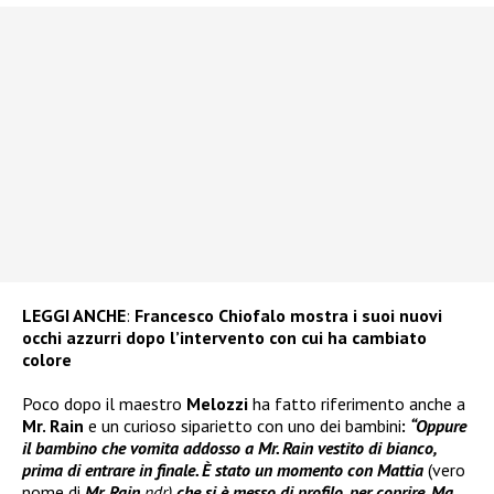
LEGGI ANCHE
:
Francesco Chiofalo mostra i suoi nuovi
occhi azzurri dopo l’intervento con cui ha cambiato
colore
Poco dopo il maestro
Melozzi
ha fatto riferimento anche a
Mr. Rain
e un curioso siparietto con uno dei bambini
:
“Oppure
il bambino che vomita addosso a Mr. Rain vestito di bianco,
prima di entrare in finale. È stato un momento con Mattia
(vero
nome di
Mr. Rain
ndr)
che si è messo di profilo, per coprire. Ma