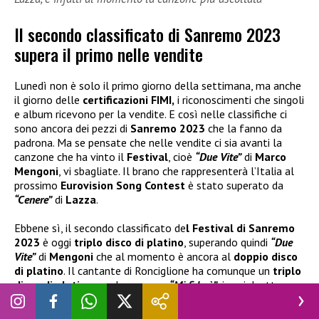
Il secondo classificato di Sanremo 2023
supera il primo nelle vendite
Lunedì non è solo il primo giorno della settimana, ma anche
il giorno delle
certificazioni FIMI,
i riconoscimenti che singoli
e album ricevono per la vendite. E così nelle classifiche ci
sono ancora dei pezzi di
Sanremo 2023
che la fanno da
padrona. Ma se pensate che nelle vendite ci sia avanti la
canzone che ha vinto il
Festival
, cioè
“Due Vite”
di
Marco
Mengoni
, vi sbagliate. Il brano che rappresenterà l’Italia al
prossimo
Eurovision Song Contest
è stato superato da
“Cenere”
di
Lazza
.
Ebbene sì, il secondo classificato de
l Festival di Sanremo
2023
è oggi
triplo disco di platino
, superando quindi
“Due
Vite”
di
Mengoni
che al momento è ancora al
doppio disco
di platino
. Il cantante di Ronciglione ha comunque un
triplo
disco di platino
con la canzone
“Mi fiderò”
, in cui duetta con
Madame
, la quale ha fatto uscire venerdì il suo nuovo
album.