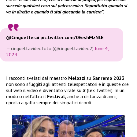
succede qualsiasi cosa sul palcoscenico. Soprattutto quando si
va in diretta e quando ti stai giocando la carriera”.
@Cinguetterai
pic.twitter.com/0EeshMzNtE
— cinguettavideofoto (@cinguettavideo2)
June 4,
2024
I racconti svelati dal maestro
Melozzi
su
Sanremo 2023
non sono sfuggiti agli attenti telespettatori e in queste ore
sul web il video è diventato virale su
X
(l’ex Twitter). In un
modo o nell’altro il
Festival,
anche a distanza di anni,
riporta a galla sempre dei simpatici ricordi.