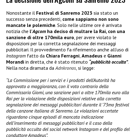
Nonostante il
Festival di Sanremo 2023
sia stato un
successo senza precedenti,
come sappiamo non sono
mancate le polemiche
. Solo nelle ultime ore è arrivata
notizia che
l’
Agcom
ha deciso di multare la Rai
, con una
sanzione di oltre 170mila euro
, per avere violato le
disposizioni per la corretta segnalazione dei messaggi
pubblicitari. Il provvedimento fa riferimento anche all’uso di
Instagram
fatto da
Chiara Ferragni
,
Amadeus
e
Gianni
Morandi
in diretta, che è stato ritenuto
“pubblicità occulta”
.
Nella nota diramata da
Adnkronos
, si legge:
“La Commissione per i servizi e i prodotti dell’Autorità ha
approvato a maggioranza, con il voto contrario della
Commissaria Giomi, una sanzione pari a oltre 170mila euro alla
Rai per la violazione delle disposizioni relative alla corretta
segnalazione dei messaggi pubblicitari durante il ’73mo festival
della canzone italiana di Sanremo. Le violazioni accertate
riguardano cinque episodi di mancata indicazione
dell’inserimento di messaggi pubblicitari e il caso della
pubblicità occulta del social network Instagram e del profilo del
conduttore Amadeus”.