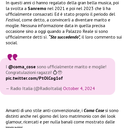
In questi anni ci hanno regalato della gran bella musica, poi
la svolta a
Sanremo
nel 2021 e poi nel 2023 che li ha
ufficialmente consacrati. Ed è stato proprio il periodo del
Festival
, come detto, a convincerli a diventare marito e
moglie. Nessuna informazione data in quella precisa
occasione sino a oggi quando a Palazzo Reale si sono
ufficialmente detti sì.
“Sta succedendo”,
il loro commento sui
social.
I
@coma_cose
sono ufficialmente marito e moglie!
Congratulazioni ragazzi! 💍🥹
pic.twitter.com/PtOlCog1of
— Radio Italia (@RadioItalia)
October 4, 2024
Amanti di uno stile anti-convenzionale, i
Coma Cose
si sono
distinti anche nel giorno del loro matrimonio con dei look
glamour, ricercati e per nulla banali come mostrato dalle
immagini.