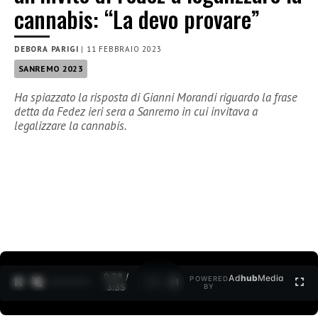
cannabis: “La devo provare”
DEBORA PARIGI
|
11 FEBBRAIO 2023
SANREMO 2023
Ha spiazzato la risposta di Gianni Morandi riguardo la frase
detta da Fedez ieri sera a Sanremo in cui invitava a
legalizzare la cannabis.
0:30 /
Ad
hub
Media
POWERED
1
/
2
3:35
BY