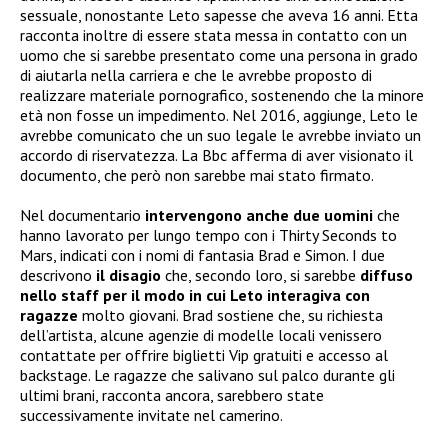
sessuale, nonostante Leto sapesse che aveva 16 anni. Etta
racconta inoltre di essere stata messa in contatto con un
uomo che si sarebbe presentato come una persona in grado
di aiutarla nella carriera e che le avrebbe proposto di
realizzare materiale pornografico, sostenendo che la minore
età non fosse un impedimento. Nel 2016, aggiunge, Leto le
avrebbe comunicato che un suo legale le avrebbe inviato un
accordo di riservatezza. La Bbc afferma di aver visionato il
documento, che però non sarebbe mai stato firmato.
Nel documentario
intervengono anche due uomini
che
hanno lavorato per lungo tempo con i Thirty Seconds to
Mars, indicati con i nomi di fantasia Brad e Simon. I due
descrivono
il disagio
che, secondo loro, si sarebbe
diffuso
nello staff per il modo in cui Leto interagiva con
ragazze
molto giovani. Brad sostiene che, su richiesta
dell’artista, alcune agenzie di modelle locali venissero
contattate per offrire biglietti Vip gratuiti e accesso al
backstage. Le ragazze che salivano sul palco durante gli
ultimi brani, racconta ancora, sarebbero state
successivamente invitate nel camerino.