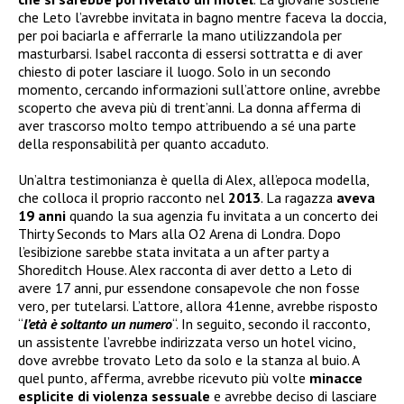
che Leto l’avrebbe invitata in bagno mentre faceva la doccia,
per poi baciarla e afferrarle la mano utilizzandola per
masturbarsi. Isabel racconta di essersi sottratta e di aver
chiesto di poter lasciare il luogo. Solo in un secondo
momento, cercando informazioni sull’attore online, avrebbe
scoperto che aveva più di trent’anni. La donna afferma di
aver trascorso molto tempo attribuendo a sé una parte
della responsabilità per quanto accaduto.
Un’altra testimonianza è quella di Alex, all’epoca modella,
che colloca il proprio racconto nel
2013
. La ragazza
aveva
19 anni
quando la sua agenzia fu invitata a un concerto dei
Thirty Seconds to Mars alla O2 Arena di Londra. Dopo
l’esibizione sarebbe stata invitata a un after party a
Shoreditch House. Alex racconta di aver detto a Leto di
avere 17 anni, pur essendone consapevole che non fosse
vero, per tutelarsi. L’attore, allora 41enne, avrebbe risposto
“
l’età è soltanto un numero
“. In seguito, secondo il racconto,
un assistente l’avrebbe indirizzata verso un hotel vicino,
dove avrebbe trovato Leto da solo e la stanza al buio. A
quel punto, afferma, avrebbe ricevuto più volte
minacce
esplicite di violenza sessuale
e avrebbe deciso di lasciare