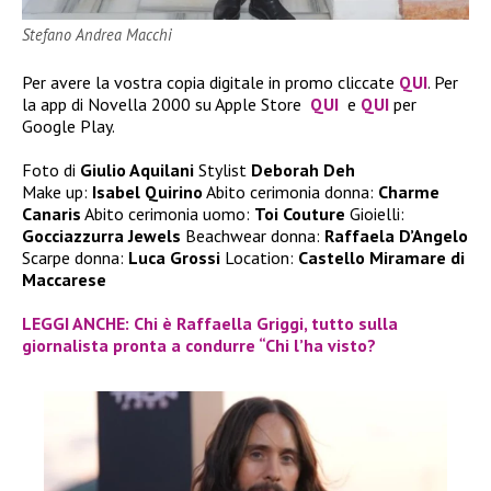
Stefano Andrea Macchi
Per avere la vostra copia digitale in promo cliccate
QUI
. Per
la app di Novella 2000 su Apple Store
QUI
e
QUI
per
Google Play.
Foto di
Giulio Aquilani
Stylist
Deborah Deh
Make up:
Isabel Quirino
Abito cerimonia donna:
Charme
Canaris
Abito cerimonia uomo:
Toi Couture
Gioielli:
Gocciazzurra Jewels
Beachwear donna:
Raffaela D’Angelo
Scarpe donna:
Luca Grossi
Location:
Castello Miramare di
Maccarese
LEGGI ANCHE: Chi è Raffaella Griggi, tutto sulla
giornalista pronta a condurre “Chi l’ha visto?