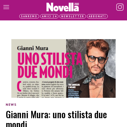
SANREMO
AMICI 24
NEWSLETTER
ABBONATI
NEWS
Gianni Mura: uno stilista due
mondi