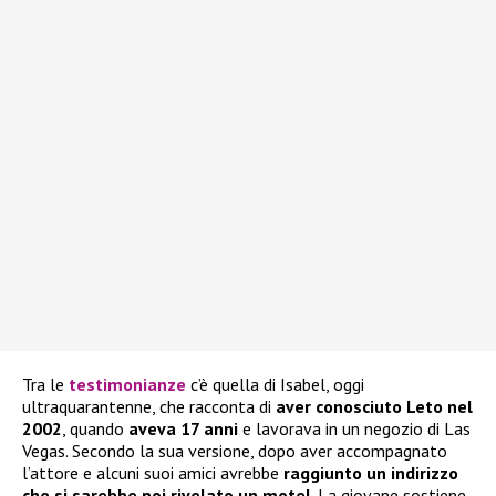
Tra le
testimonianze
c’è quella di Isabel, oggi
ultraquarantenne, che racconta di
aver conosciuto Leto nel
2002
, quando
aveva 17 anni
e lavorava in un negozio di Las
Vegas. Secondo la sua versione, dopo aver accompagnato
l’attore e alcuni suoi amici avrebbe
raggiunto un indirizzo
che si sarebbe poi rivelato un motel
. La giovane sostiene