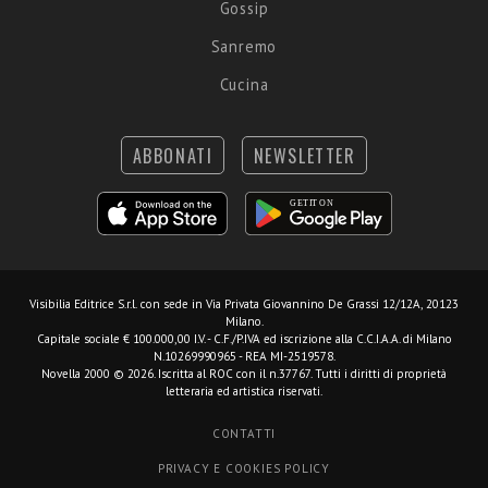
Gossip
Sanremo
Cucina
ABBONATI
NEWSLETTER
Visibilia Editrice S.r.l.
con sede in Via Privata Giovannino De Grassi 12/12A, 20123
Milano.
Capitale sociale € 100.000,00 I.V. - C.F./P.IVA ed iscrizione alla C.C.I.A.A. di Milano
N.10269990965 - REA MI-2519578.
Novella 2000 © 2026. Iscritta al ROC con il n.37767. Tutti i diritti di proprietà
letteraria ed artistica riservati.
CONTATTI
PRIVACY E COOKIES POLICY