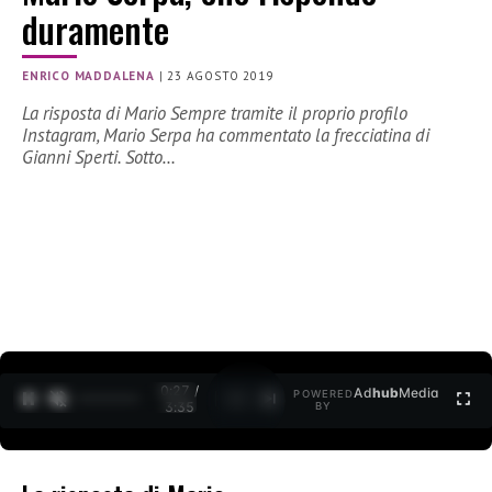
duramente
ENRICO MADDALENA
|
23 AGOSTO 2019
La risposta di Mario Sempre tramite il proprio profilo
Instagram, Mario Serpa ha commentato la frecciatina di
Gianni Sperti. Sotto…
0:27 /
Ad
hub
Media
POWERED
1
/
2
3:35
BY