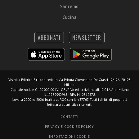
Sanremo
Cucina
ABBONATI
NEWSLETTER
Visibilia Editrice S.r.l.
con sede in Via Privata Giovannino De Grassi 12/12A, 20123
Milano.
Capitale sociale € 100.000,00 I.V. - C.F./P.IVA ed iscrizione alla C.C.I.A.A. di Milano
N.10269990965 - REA MI-2519578.
Novella 2000 © 2026. Iscritta al ROC con il n.37767. Tutti i diritti di proprietà
letteraria ed artistica riservati.
CONTATTI
PRIVACY E COOKIES POLICY
IMPOSTAZIONI COOKIE