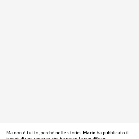
Ma non è tutto, perché nelle stories
Mario
ha pubblicato il
tweet di una ragazza che ha preso le sue difese: