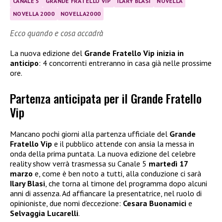
CANALE 5
GRANDE FRATELLO VIP
ILARY BLASI
NOVELLA
NOVELLA 2000
NOVELLA2000
Ecco quando e cosa accadrà
La nuova edizione del
Grande Fratello Vip inizia in
anticipo
: 4 concorrenti entreranno in casa già nelle prossime
ore.
Partenza anticipata per il Grande Fratello
Vip
Mancano pochi giorni alla partenza ufficiale del
Grande
Fratello Vip
e il pubblico attende con ansia la messa in
onda della prima puntata. La nuova edizione del celebre
reality show verrà trasmessa su Canale 5
martedì 17
marzo
e, come è ben noto a tutti, alla conduzione ci sarà
Ilary Blasi
, che torna al timone del programma dopo alcuni
anni di assenza. Ad affiancare la presentatrice, nel ruolo di
opinioniste, due nomi d’eccezione:
Cesara Buonamici
e
Selvaggia Lucarelli
.