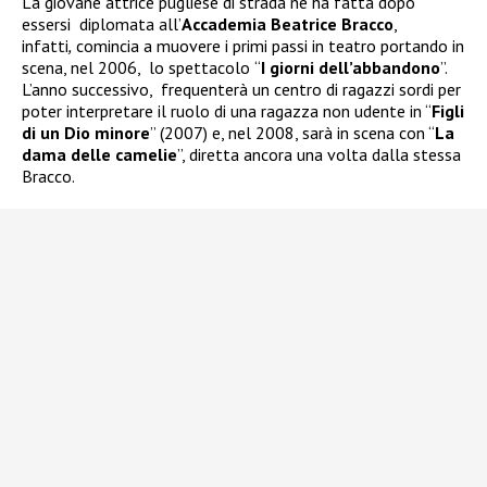
La giovane attrice pugliese di strada ne ha fatta dopo
essersi
diplomata all’
Accademia Beatrice Bracco
,
infatti
,
comincia a muovere i primi passi in teatro portando in
scena, nel 2006, lo spettacolo
“
I giorni dell’abbandono
”.
L’anno successivo, frequenterà un centro di ragazzi sordi per
poter interpretare il ruolo di una ragazza non udente in “
Figli
di un Dio minore
” (2007) e, nel 2008, sarà in scena con “
La
dama delle camelie
”, diretta ancora una volta dalla stessa
Bracco.