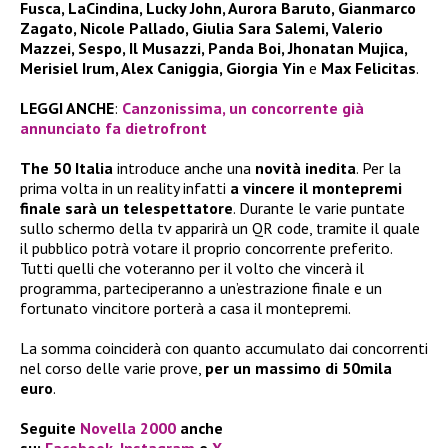
Fusca, LaCindina, Lucky John, Aurora Baruto, Gianmarco
Zagato, Nicole Pallado, Giulia Sara Salemi, Valerio
Mazzei, Sespo, Il Musazzi, Panda Boi, Jhonatan Mujica,
Merisiel Irum, Alex Caniggia, Giorgia Yin
e
Max Felicitas
.
LEGGI ANCHE
:
Canzonissima, un concorrente già
annunciato fa dietrofront
The 50 Italia
introduce anche una
novità inedita
. Per la
prima volta in un reality infatti
a vincere il montepremi
finale sarà un telespettatore
. Durante le varie puntate
sullo schermo della tv apparirà un QR code, tramite il quale
il pubblico potrà votare il proprio concorrente preferito.
Tutti quelli che voteranno per il volto che vincerà il
programma, parteciperanno a un’estrazione finale e un
fortunato vincitore porterà a casa il montepremi.
La somma coinciderà con quanto accumulato dai concorrenti
nel corso delle varie prove,
per un massimo di 50mila
euro
.
Seguite
Novella 2000
anche