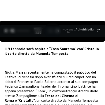
0:30 /
Ad
hub
Media
POWERED
1
/
2
3:35
BY
Il 9 febbraio sarà ospite a “Casa Sanremo” con”Cristallo”
il corto diretto da Manuela Tempesta.
Giglia Marra
recentemente ha conquistato il pubblico del
Festival di Venezia dopo aver sfilato sul red carpet con un
abito di Francesco Paolo Salerno accanto al suo compagno
Federico Zampaglione, leader dei Tiromancino. L’attrice ha
appena presentato “
Sole
”, un cortometraggio diretto dallo
stesso Zampaglione alla
Festa del Cinema di
Roma
e “
Cristallo”
, un corto diretto da Manuela Tempesta
che verrà proiettato il 9 febbraio a “
Casa Sanremo
“. La