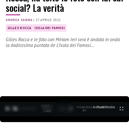
social? La verità
ANDREA SANNA
|
27 APRILE 2021
GILLES ROCCA
ISOLA DEI FAMOSI
Gilles Rocca e le foto con Miriam Ieri sera è andata in onda
la dodicesima puntata de L’Isola dei Famosi…
0:28 /
Ad
hub
Media
POWERED
1
/
2
1:40
BY