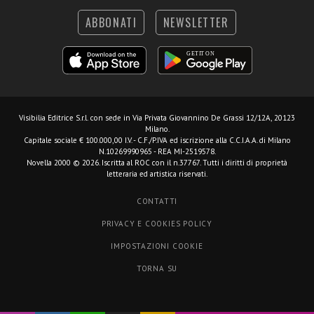
ABBONATI
NEWSLETTER
Visibilia Editrice S.r.l.
con sede in Via Privata Giovannino De Grassi 12/12A, 20123
Milano.
Capitale sociale € 100.000,00 I.V. - C.F./P.IVA ed iscrizione alla C.C.I.A.A. di Milano
N.10269990965 - REA MI-2519578.
Novella 2000 © 2026. Iscritta al ROC con il n.37767. Tutti i diritti di proprietà
letteraria ed artistica riservati.
CONTATTI
PRIVACY E COOKIES POLICY
IMPOSTAZIONI COOKIE
TORNA SU