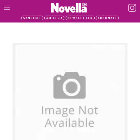
SANREMO
AMICI 24
NEWSLETTER
ABBONATI