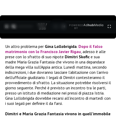
0:27 /
Ad
hub
Media
POWERED
1
/
2
3:35
BY
Un altro problema per
Gina Lollobrigida
.
Dopo il falso
matrimonio con lo Francisco Javier Rigau
, adesso è alle
prese con lo sfratto di suo nipote
Dimitri Skofic
e sua
madre Maria Grazia Fantasia che vivono in una depandace
della mega villa sull’Appia antica. Lunedì mattina, secondo
indiscrezioni, i due dovranno lasciare l’abitazione con l’arrivo
dell’ufficiale giudiziario. I legali di Dimitri contesteranno il
provvedimento di sfratto. La situazione potrebbe risolversi il
giorno seguente. Perché è previsto un incontro tra le parti,
presso un istituto di mediazione nei pressi di piazza Istria.
Gina Lollobrigida dovrebbe recarsi all’incontro di martedì con
i suoi legali per definire il da farsi.
Dimitri e Maria Grazia Fantasia vivono in quell’immobile