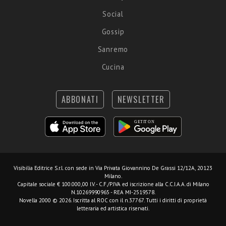
Social
Gossip
Sanremo
Cucina
ABBONATI
NEWSLETTER
Visibilia Editrice S.r.l.
con sede in Via Privata Giovannino De Grassi 12/12A, 20123
Milano.
Capitale sociale € 100.000,00 I.V. - C.F./P.IVA ed iscrizione alla C.C.I.A.A. di Milano
N.10269990965 - REA MI-2519578.
Novella 2000 © 2026. Iscritta al ROC con il n.37767. Tutti i diritti di proprietà
letteraria ed artistica riservati.