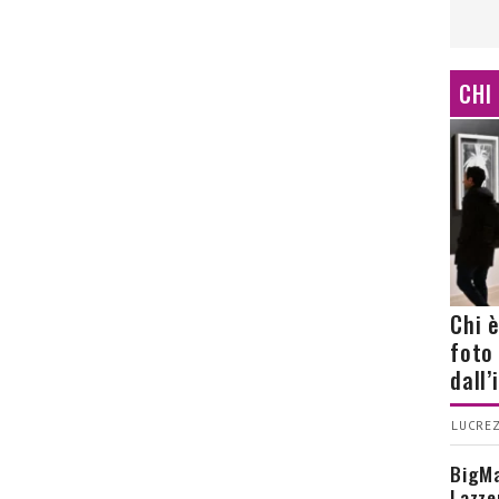
CHI
Chi 
foto
dall
LUCREZ
BigMa
Lazze