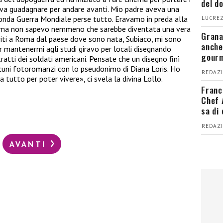
del d
ava guadagnare per andare avanti. Mio padre aveva una
econda Guerra Mondiale perse tutto. Eravamo in preda alla
LUCREZ
inema non sapevo nemmeno che sarebbe diventata una vera
Grana
eriti a Roma dal paese dove sono nata, Subiaco, mi sono
anche
per mantenermi agli studi giravo per locali disegnando
gour
tratti dei soldati americani. Pensate che un disegno finì
lcuni fotoromanzi con lo pseudonimo di Diana Loris. Ho
REDAZI
utto per poter vivere», ci svela la divina Lollo.
Franc
Chef 
sa di
REDAZI
AVANTI