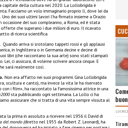
 capitale della cultura nel 2020. La Lollobrigida è
nta. Facciamo un volo immaginario proprio lì, dove lei da
. Uno dei suoi ultimi lavori l’ha firmato insieme a Orazio
in occasione del suo compleanno, a Roma, ed è stata
 offerte che superano i due milioni di euro. Il ricavato
CUC
to di ricerca scientifica.
Quando arriva si srotolano tappeti rossi e gli applausi
erica, in Inghilterra o in Germania decine e decine di
i suoi libri (che raccontano la sua arte) sono stati stampati
o. Lei, ci assicura, di volerne scrivere ancora cinque. E
he sarà realmente così.
o.
Non era affatto nei suoi programmi. Gina Lollobrigida
ra, scultura e canto), ma invece la vita le ha riservato
o con i film», ha raccontato la famosissima attrice in una
Come
a2000
sta pubblicando ogni settimana. La Lollo ci ha
buon
iamo assicurare che si tratta di una vita sempre vissuta al
LUCREZ
ata la prima in assoluto a ricevere nel 1956 il David di
la del mondo (
diretto nel 1955 da Robert Z. Leonard), ha
Tiram
a del dopoguerra ed ha iniziato a fare cinema per portare i