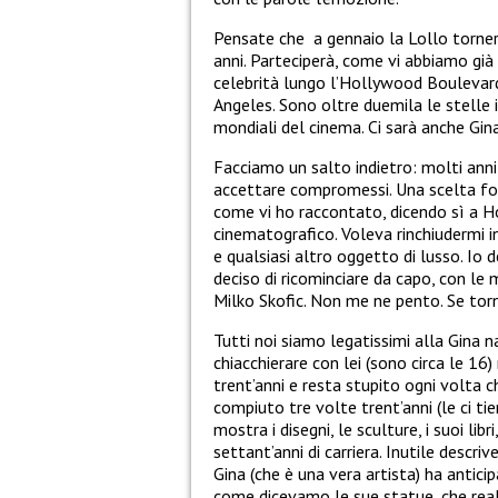
Pensate che a gennaio la Lollo torne
anni. Parteciperà, come vi abbiamo già
celebrità lungo l’Hollywood Boulevard 
Angeles. Sono oltre duemila le stelle 
mondiali del cinema. Ci sarà anche Gina
Facciamo un salto indietro: molti ann
accettare compromessi. Una scelta fo
come vi ho raccontato, dicendo sì a H
cinematografico. Voleva rinchiudermi in u
e qualsiasi altro oggetto di lusso. Io 
deciso di ricominciare da capo, con le 
Milko Skofic. Non me ne pento. Se torna
Tutti noi siamo legatissimi alla Gina 
chiacchierare con lei (sono circa le 16)
trent’anni e resta stupito ogni volta 
compiuto tre volte trent’anni (le ci tiene
mostra i disegni, le sculture, i suoi lib
settant’anni di carriera. Inutile descri
Gina (che è una vera artista) ha antici
come dicevamo le sue statue, che real