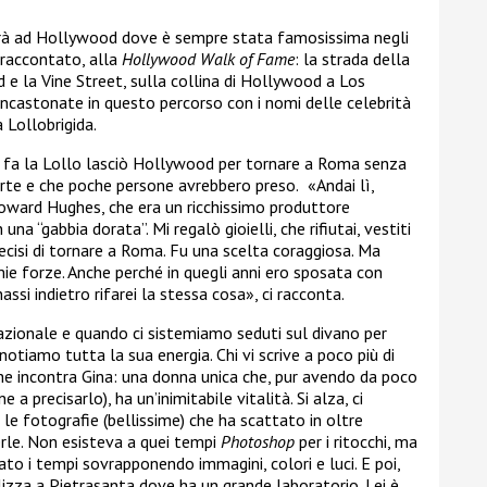
rà ad Hollywood dove è sempre stata famosissima negli
 raccontato, alla
Hollywood Walk of Fame
: la strada della
e la Vine Street, sulla collina di Hollywood a Los
incastonate in questo percorso con i nomi delle celebrità
 Lollobrigida.
i fa la Lollo lasciò Hollywood per tornare a Roma senza
rte e che poche persone avrebbero preso.
«Andai lì,
oward Hughes, che era un ricchissimo produttore
na “gabbia dorata”. Mi regalò gioielli, che rifiutai, vestiti
decisi di tornare a Roma. Fu una scelta coraggiosa. Ma
mie forze. Anche perché in quegli anni ero sposata con
ssi indietro rifarei la stessa cosa», ci racconta.
nazionale e quando ci sistemiamo seduti sul divano per
 notiamo tutta la sua energia. Chi vi scrive a poco più di
che incontra Gina: una donna unica che, pur avendo da poco
 a precisarlo), ha un’inimitabile vitalità. Si alza, ci
ri, le fotografie (bellissime) che ha scattato in oltre
verle. Non esisteva a quei tempi
Photoshop
per i ritocchi, ma
pato i tempi sovrapponendo immagini, colori e luci. E poi,
izza a Pietrasanta dove ha un grande laboratorio. Lei è