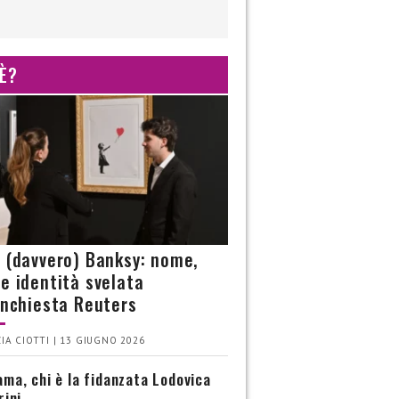
 È?
è (davvero) Banksy: nome,
 e identità svelata
’inchiesta Reuters
IA CIOTTI | 13 GIUGNO 2026
ma, chi è la fidanzata Lodovica
rini