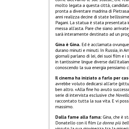
molto legata a questa città, candidata
pronta a diventare madrina di Pietrasa
anni realizza decine di state bellissime
Pagani. La statua è stata presentata 
messa all’asta. Pare che siano arrivate
sarà interamente destinato ad un proget
Gina è Gina.
Ed è acclamata ovunque. 
durano minuti e minuti. In Russia, in Am
giornali parlano di lei, dei suoi film e 
in tantissime lingue diverse dall’italian
conoscendo la sua energia pensiamo c
Il cinema ha iniziato a farlo per cas
avrebbe voluto dedicarsi all’arte (pittu
ben altro. «Alla fine ho avuto success
serie di intervista esclusive che
Novell
raccontato tutta la sua vita. E vi poss
massimo.
Dalla fame alla fama:
Gina, che è st
Donatello con il film
La donna più bel
vissuto la sua giovinezza tra la miseri