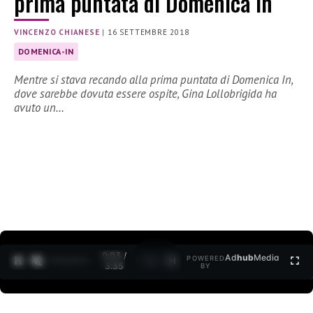
prima puntata di Domenica In
VINCENZO CHIANESE
|
16 SETTEMBRE 2018
DOMENICA-IN
Mentre si stava recando alla prima puntata di Domenica In,
dove sarebbe dovuta essere ospite, Gina Lollobrigida ha
avuto un…
0:04 /
Ad
hub
Media
POWERED
1
/
2
3:35
BY