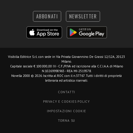
ABBONATI
NEWSLETTER
Visibilia Editrice S.r.l.
con sede in Via Privata Giovannino De Grassi 12/12A, 20123
Milano.
Capitale sociale € 100.000,00 I.V. - C.F./P.IVA ed iscrizione alla C.C.I.A.A. di Milano
N.10269990965 - REA MI-2519578.
Novella 2000 © 2026. Iscritta al ROC con il n.37767. Tutti i diritti di proprietà
letteraria ed artistica riservati.
CONTATTI
PRIVACY E COOKIES POLICY
IMPOSTAZIONI COOKIE
TORNA SU