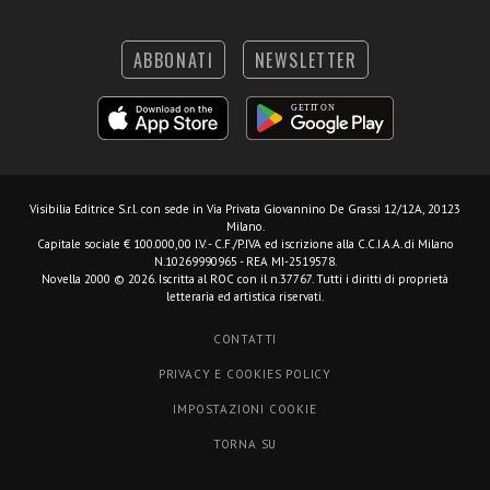
ABBONATI
NEWSLETTER
Visibilia Editrice S.r.l.
con sede in Via Privata Giovannino De Grassi 12/12A, 20123
Milano.
Capitale sociale € 100.000,00 I.V. - C.F./P.IVA ed iscrizione alla C.C.I.A.A. di Milano
N.10269990965 - REA MI-2519578.
Novella 2000 © 2026. Iscritta al ROC con il n.37767. Tutti i diritti di proprietà
letteraria ed artistica riservati.
CONTATTI
PRIVACY E COOKIES POLICY
IMPOSTAZIONI COOKIE
TORNA SU