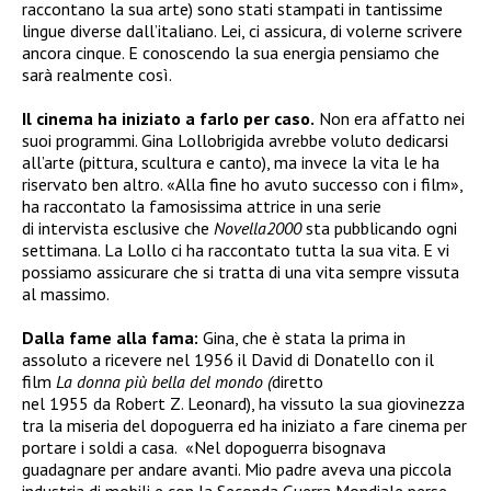
raccontano la sua arte) sono stati stampati in tantissime
lingue diverse dall’italiano. Lei, ci assicura, di volerne scrivere
ancora cinque. E conoscendo la sua energia pensiamo che
sarà realmente così.
Il cinema ha iniziato a farlo per caso.
Non era affatto nei
suoi programmi. Gina Lollobrigida avrebbe voluto dedicarsi
all’arte (pittura, scultura e canto), ma invece la vita le ha
riservato ben altro. «Alla fine ho avuto successo con i film»,
ha raccontato la famosissima attrice in una serie
di intervista esclusive che
Novella2000
sta pubblicando ogni
settimana. La Lollo ci ha raccontato tutta la sua vita. E vi
possiamo assicurare che si tratta di una vita sempre vissuta
al massimo.
Dalla fame alla fama:
Gina, che è stata la prima in
assoluto a ricevere nel 1956 il David di Donatello con il
film
La donna più bella del mondo (
diretto
nel 1955 da Robert Z. Leonard), ha vissuto la sua giovinezza
tra la miseria del dopoguerra ed ha iniziato a fare cinema per
portare i soldi a casa. «Nel dopoguerra bisognava
guadagnare per andare avanti. Mio padre aveva una piccola