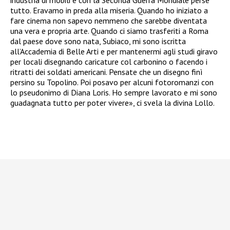
industria di mobili e con la Seconda Guerra Mondiale perse
tutto. Eravamo in preda alla miseria. Quando ho iniziato a
fare cinema non sapevo nemmeno che sarebbe diventata
una vera e propria arte. Quando ci siamo trasferiti a Roma
dal paese dove sono nata, Subiaco, mi sono iscritta
all’Accademia di Belle Arti e per mantenermi agli studi giravo
per locali disegnando caricature col carbonino o facendo i
ritratti dei soldati americani. Pensate che un disegno finì
persino su Topolino. Poi posavo per alcuni fotoromanzi con
lo pseudonimo di Diana Loris. Ho sempre lavorato e mi sono
guadagnata tutto per poter vivere», ci svela la divina Lollo.