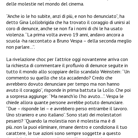
delle molestie nel mondo del cinema.
“Anche io le ho subite, anzi di più, e non ho denunciato”, ha
detto Gina Lollobrigida che ha trovato il coraggio di unirsi al
coro di denunce, anche se non fa i nomi di chi le ha usato
violenza. “La prima volta avevo 19 anni, andavo ancora a
scuola -ha raccontato a Bruno Vespa – della seconda meglio
non parlare…”.
La rivelazione choc per l’attrice oggi novantenne arriva con
la richiesta di commentare il profluvio di denunce seguite in
tutto il mondo allo scoppiare dello scandalo Weinstein: “Un
commento su quello che sta accadendo? Credo che
avrebbero dovuto denunciare per tempo ma non hanno
avuto il coraggio”, risponde in prima battuta la Lollo. Che poi
a sorpresa aggiunge: “Ma neanch’io l’ho avuto…”. Vespa le
chiede allora quante persone avrebbe potuto denunciare.
“Due – risponde lei – e avrebbero perso entrambe il lavoro.
Uno straniero e uno italiano”. Sono stati dei molestatori
pesanti? “Quando la molestia non è molestia ma è di
più..non la puoi eliminare, rimane dentro e condiziona il tuo
carattere, le tue azioni sono sempre soggette a questo