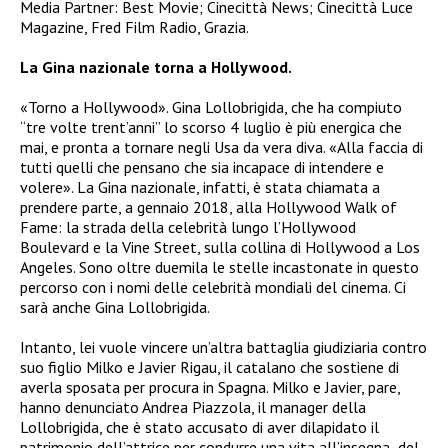
Media Partner: Best Movie; Cinecittà News; Cinecittà Luce
Magazine, Fred Film Radio, Grazia.
La Gina nazionale torna a Hollywood.
«Torno a Hollywood». Gina Lollobrigida, che ha compiuto
“tre volte trent’anni” lo scorso 4 luglio è più energica che
mai, e pronta a tornare negli Usa da vera diva. «Alla faccia di
tutti quelli che pensano che sia incapace di intendere e
volere». La Gina nazionale, infatti, è stata chiamata a
prendere parte, a gennaio 2018, alla Hollywood Walk of
Fame: la strada della celebrità lungo l’Hollywood
Boulevard e la Vine Street, sulla collina di Hollywood a Los
Angeles. Sono oltre duemila le stelle incastonate in questo
percorso con i nomi delle celebrità mondiali del cinema. Ci
sarà anche Gina Lollobrigida.
Intanto, lei vuole vincere un’altra battaglia giudiziaria contro
suo figlio Milko e Javier Rigau, il catalano che sostiene di
averla sposata per procura in Spagna. Milko e Javier, pare,
hanno denunciato Andrea Piazzola, il manager della
Lollobrigida, che è stato accusato di aver dilapidato il
patrimonio dell’attrice per condurre una vita all’insegna del