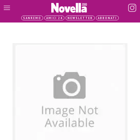
SANREMO
AMICI 24
NEWSLETTER
ABBONATI