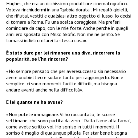
Hughes, che era un ricchissimo produttore cinematografico.
Voleva rinchiudermi in una “gabbia dorata”. Mi regalò gioielli,
che rifiutai, vestiti e qualsiasi altro oggetto di lusso. Io decisi
di tornare a Roma. Fu una scelta coraggiosa. Ma preferii
cominciare da capo, con le mie forze. Anche perché in quegli
anni ero sposata con Milko Skofic. Non me ne pento. Se
tornassi indietro rifarei la stessa cosa».
È stato duro per lei rimanere una diva, rincorrere la
popolarità, se l’ha rincorsa?
«Ho sempre pensato che per averesuccesso sia necessario
avere unobiettivo e sudare tanto per raggiungerlo. Non è
semplice: ci sono momenti facili e difficili, ma bisogna
andare avanti anche nella difficoltà».
E lei quante ne ha avute?
«Non potete immaginare. Vi ho raccontato, le scorse
settimane, che sono partita da zero. “Dalla fame alla fama”,
come avete scritto voi. Ho sorriso in tutti i momenti. Il
sorriso è meglio di qualunque pillola. Per star bene bisogna