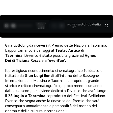
0:28 /
Ad
hub
Media
POWERED
1
/
2
3:35
BY
Gina Lollobrigida riceverà il Premio delle Nazioni a Taormina.
L’appuntamento è per oggi al
Teatro Antico di
Taormina.
L’evento è stato possibile grazie ad
Agnus
Dei
di
Tiziana Rocca
e a “
evenTao”.
Il prestigioso riconoscimento cinematografico fu ideato e
istituito da
Gian Luigi Rondi
all’interno delle Rassegne
Internazionali di Messina e Taormina e proprio al grande
storico e critico cinematografico, a poco meno di un anno
dalla sua scomparsa, viene dedicato l’evento che avrà luogo
il
28 luglio a Taormina
coprodotto del Festival Belliniano.
Evento che segna anche la rinascita del Premio che sarà
consegnato annualmente a personalità del mondo del
cinema e della cultura internazionali.