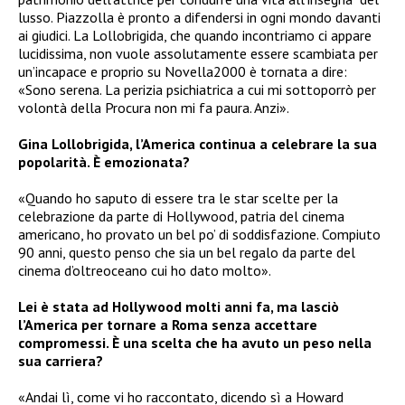
lusso. Piazzolla è pronto a difendersi in ogni mondo davanti
ai giudici. La Lollobrigida, che quando incontriamo ci appare
lucidissima, non vuole assolutamente essere scambiata per
un’incapace e proprio su Novella2000 è tornata a dire:
«Sono serena. La perizia psichiatrica a cui mi sottoporrò per
volontà della Procura non mi fa paura. Anzi».
Gina Lollobrigida, l’America continua a celebrare la sua
popolarità. È emozionata?
«Quando ho saputo di essere tra le star scelte per la
celebrazione da parte di Hollywood, patria del cinema
americano, ho provato un bel po’ di soddisfazione. Compiuto
90 anni, questo penso che sia un bel regalo da parte del
cinema d’oltreoceano cui ho dato molto».
Lei è stata ad Hollywood molti anni fa, ma lasciò
l’America per tornare a Roma senza accettare
compromessi. È una scelta che ha avuto un peso nella
sua carriera?
«Andai lì, come vi ho raccontato, dicendo sì a Howard