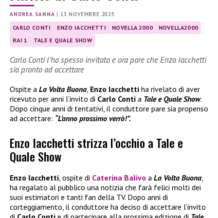
ANDREA SANNA
|
13 NOVEMBRE 2025
CARLO CONTI
ENZO IACCHETTI
NOVELLA 2000
NOVELLA2000
RAI 1
TALE E QUALE SHOW
Carlo Conti l’ha spesso invitato e ora pare che Enzo Iacchetti
sia pronto ad accettare
Ospite a
La Volta Buona
,
Enzo Iacchetti
ha rivelato di aver
ricevuto per anni l’invito di
Carlo Conti
a
Tale e Quale Show
.
Dopo cinque anni di tentativi, il conduttore pare sia propenso
ad accettare:
“L’anno prossimo verrò!”.
Enzo Iacchetti strizza l’occhio a Tale e
Quale Show
Enzo Iacchetti
, ospite di
Caterina Balivo
a
La Volta Buona
,
ha regalato al pubblico una notizia che farà felici molti dei
suoi estimatori e tanti fan della TV. Dopo anni di
corteggiamento, il conduttore ha deciso di accettare l’invito
di
Carlo Conti
e di partecipare alla prossima edizione di
Tale