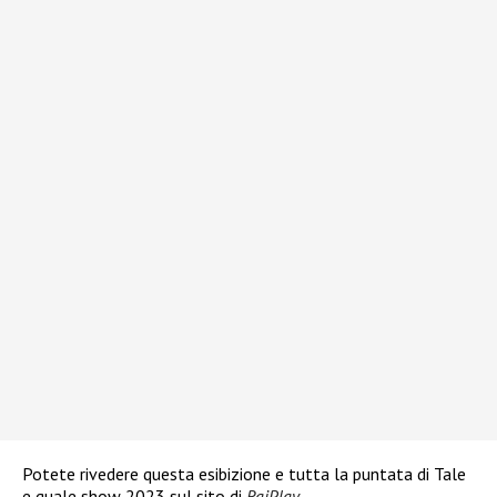
Potete rivedere questa esibizione e tutta la puntata di Tale
e quale show 2023 sul sito di
RaiPlay
.