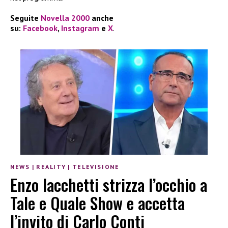
Seguite
Novella 2000
anche
su:
Facebook
,
Instagram
e
X
.
NEWS
|
REALITY
|
TELEVISIONE
Enzo Iacchetti strizza l’occhio a
Tale e Quale Show e accetta
l’invito di Carlo Conti