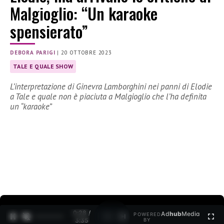
Malgioglio: “Un karaoke
spensierato”
DEBORA PARIGI
|
20 OTTOBRE 2023
TALE E QUALE SHOW
L’interpretazione di Ginevra Lamborghini nei panni di Elodie
a Tale e quale non è piaciuta a Malgioglio che l’ha definita
un “karaoke”
0:30 /
Ad
hub
Media
POWERED
1
/
2
3:35
BY