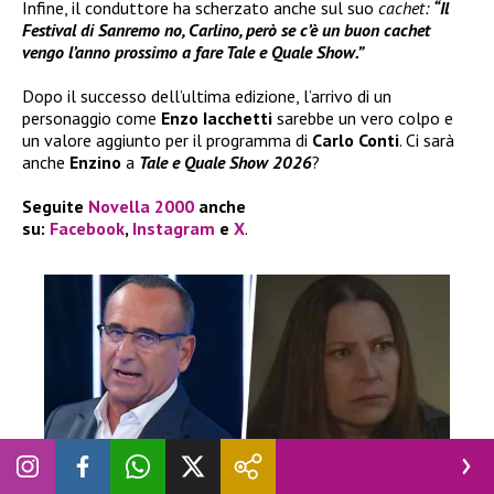
Infine, il conduttore ha scherzato anche sul suo
cachet:
“Il
Festival di Sanremo no, Carlino, però se c’è un buon cachet
vengo l’anno prossimo a fare Tale e Quale Show.”
Dopo il successo dell’ultima edizione, l’arrivo di un
personaggio come
Enzo Iacchetti
sarebbe un vero colpo e
un valore aggiunto per il programma di
Carlo Conti
. Ci sarà
anche
Enzino
a
Tale e Quale Show 2026
?
Seguite
Novella 2000
anche
su:
Facebook
,
Instagram
e
X
.