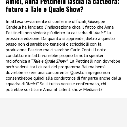
Amici, Anna Pettinelli lascia la cattedra:
futuro a Tale e Quale Show?
In attesa ovviamente di conferme ufficiali, Giuseppe
Candela ha lanciato l’indiscrezione circa il fatto che Anna
Pettinelli non siederà più dietro la cattedra di “
Amici”
la
prossima edizione. Da quanto si apprende, dietro a questo
passo non ci sarebbero tensioni o scricchiolii con la
produzione Fascino ma ci sarebbe Carlo Conti. Il noto
conduttore infatti vorrebbe proprio la nota speaker
radiofonica a “
Tale e Quale Show”
. La Pettinelli non dovrebbe
però sedersi tra i giurati del programma Rai ma bensì
dovrebbe essere una concorrente. Questo impegno non
consentirebbe quindi alla conduttrice di far parte anche della
squadra di
“Amici”
. Se il tutto venisse confermato, chi
potrebbe sostituire Anna al talent show Mediaset?