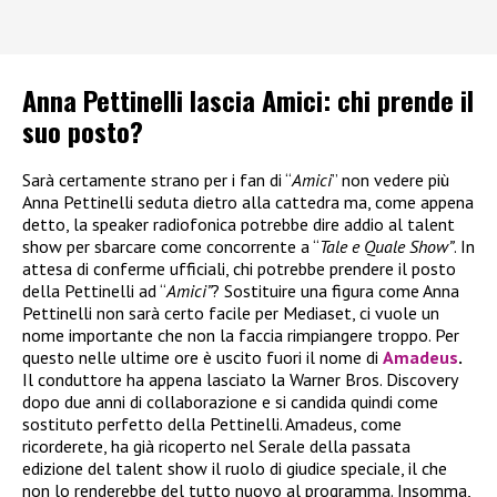
Anna Pettinelli lascia Amici: chi prende il
suo posto?
Sarà certamente strano per i fan di “
Amici
” non vedere più
Anna Pettinelli seduta dietro alla cattedra ma, come appena
detto, la speaker radiofonica potrebbe dire addio al talent
show per sbarcare come concorrente a “
Tale e Quale Show”
. In
attesa di conferme ufficiali, chi potrebbe prendere il posto
della Pettinelli ad “
Amici”
? Sostituire una figura come Anna
Pettinelli non sarà certo facile per Mediaset, ci vuole un
nome importante che non la faccia rimpiangere troppo. Per
questo nelle ultime ore è uscito fuori il nome di
Amadeus
.
Il conduttore ha appena lasciato la Warner Bros. Discovery
dopo due anni di collaborazione e si candida quindi come
sostituto perfetto della Pettinelli. Amadeus, come
ricorderete, ha già ricoperto nel Serale della passata
edizione del talent show il ruolo di giudice speciale, il che
non lo renderebbe del tutto nuovo al programma. Insomma,