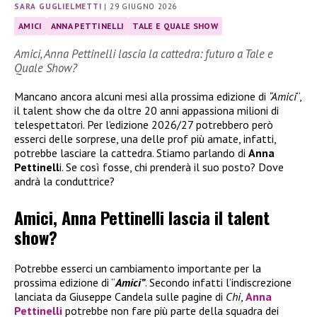
SARA GUGLIELMETTI
|
29 GIUGNO 2026
AMICI
ANNA PETTINELLI
TALE E QUALE SHOW
Amici, Anna Pettinelli lascia la cattedra: futuro a Tale e
Quale Show?
Mancano ancora alcuni mesi alla prossima edizione di
“Amici
“,
il talent show che da oltre 20 anni appassiona milioni di
telespettatori. Per l’edizione 2026/27 potrebbero però
esserci delle sorprese, una delle prof più amate, infatti,
potrebbe lasciare la cattedra. Stiamo parlando di
Anna
Pettinell
i. Se così fosse, chi prenderà il suo posto? Dove
andrà la conduttrice?
Amici, Anna Pettinelli lascia il talent
show?
Potrebbe esserci un cambiamento importante per la
prossima edizione di “
Amici”
. Secondo infatti l’indiscrezione
lanciata da Giuseppe Candela sulle pagine di
Chi
,
Anna
Pettinelli
potrebbe non fare più parte della squadra dei