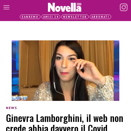
SANREMO
AMICI 24
NEWSLETTER
ABBONATI
NEWS
Ginevra Lamborghini, il web non
crede abbia davvero il Covid