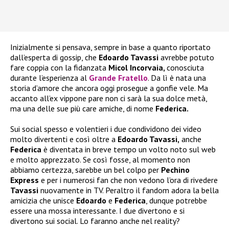
Inizialmente si pensava, sempre in base a quanto riportato
dall’esperta di gossip, che
Edoardo Tavassi
avrebbe potuto
fare coppia con la fidanzata
Micol Incorvaia,
conosciuta
durante l’esperienza al
Grande Fratello
. Da lì è nata una
storia d’amore che ancora oggi prosegue a gonfie vele. Ma
accanto all’ex vippone pare non ci sarà la sua dolce metà,
ma una delle sue più care amiche, di nome
Federica.
Sui social spesso e volentieri i due condividono dei video
molto divertenti e così oltre a
Edoardo Tavassi,
anche
Federica
è diventata in breve tempo un volto noto sul web
e molto apprezzato. Se così fosse, al momento non
abbiamo certezza, sarebbe un bel colpo per
Pechino
Express
e per i numerosi fan che non vedono l’ora di rivedere
Tavassi
nuovamente in TV. Peraltro il fandom adora la bella
amicizia che unisce
Edoardo
e
Federica
, dunque potrebbe
essere una mossa interessante. I due divertono e si
divertono sui social. Lo faranno anche nel reality?