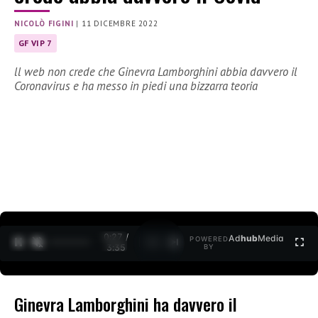
NICOLÒ FIGINI
|
11 DICEMBRE 2022
GF VIP 7
ll web non crede che Ginevra Lamborghini abbia davvero il
Coronavirus e ha messo in piedi una bizzarra teoria
0:28 /
Ad
hub
Media
POWERED
1
/
2
3:35
BY
Ginevra Lamborghini ha davvero il