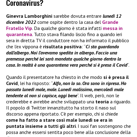
Coronavirus?
Ginevra Lamborghini
sarebbe dovuta entrare
lunedì 12
dicembre 2022
come ospite dentro la casa del
Grande
Fratello Vip
. Da qualche giorno è stata infatti
messa in
quarantena
. Tutto stava filando liscio fino a quando ieri
sera in diretta TV il conduttore non ha informato il pubblico
che l’ex vippona è
risultata positiva
: “
Ci sta guardando
dall’albergo. Noi l’avevamo spedita in albergo. Faccio una
premessa perché lei sarà mandata qualche giorno dentro la
casa. In realtà è una quarantena vera perché si è presa il Covid
“.
Quando il presentatore ha chiesto in che modo
si è presa il
Covid
, lei ha risposto: “
Alfo, non lo so. Ora sono in ripresa. Ho
passato lunedì male, male. Lunedì malissimo, mercoledì male
tendente al non si capisce, oggi bene
“. Il web, però, non le
crederebbe e avrebbe anche sviluppato una
teoria
a riguardo.
Il popolo di Twitter innanzitutto ha storto il naso sul
discorso appena riportato. C’è per esempio, chi si chiede
come ha fatto a stare così male lunedì se era in
puntata insieme a tutti gli altri
. I suoi fan sostengono che
possa anche essersi sentita poco bene alla conclusione della