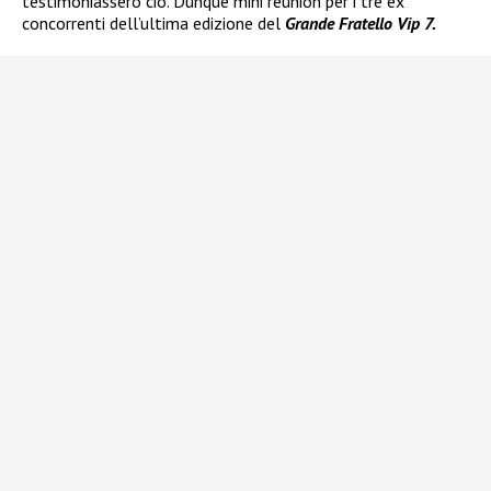
testimoniassero ciò. Dunque mini reunion per i tre ex
concorrenti dell’ultima edizione del
Grande Fratello Vip 7.