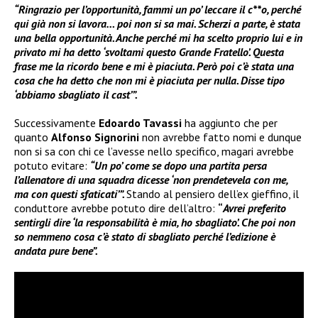
“Ringrazio per l’opportunità, fammi un po’ leccare il c**o, perché
qui già non si lavora… poi non si sa mai. Scherzi a parte, è stata
una bella opportunità. Anche perché mi ha scelto proprio lui e in
privato mi ha detto ‘svoltami questo Grande Fratello’. Questa
frase me la ricordo bene e mi è piaciuta. Però poi c’è stata una
cosa che ha detto che non mi è piaciuta per nulla. Disse tipo
‘abbiamo sbagliato il cast’”.
Successivamente
Edoardo Tavassi
ha aggiunto che per
quanto
Alfonso Signorini
non avrebbe fatto nomi e dunque
non si sa con chi ce l’avesse nello specifico, magari avrebbe
potuto evitare:
“Un po’ come se dopo una partita persa
l’allenatore di una squadra dicesse ‘non prendetevela con me,
ma con questi sfaticati’”.
Stando al pensiero dell’ex gieffino, il
conduttore avrebbe potuto dire dell’altro:
“
Avrei preferito
sentirgli dire ‘la responsabilità è mia, ho sbagliato’. Che poi non
so nemmeno cosa c’è stato di sbagliato perché l’edizione è
andata pure bene”.