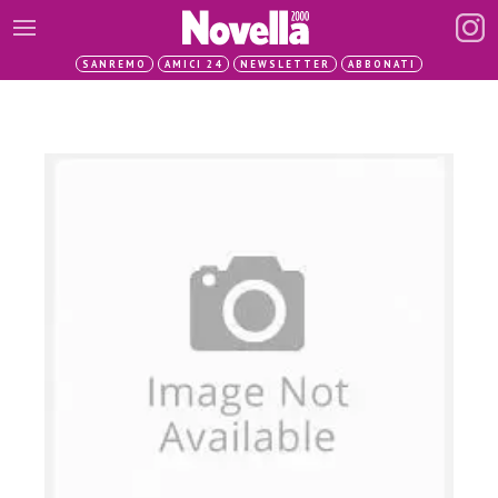
SANREMO
AMICI 24
NEWSLETTER
ABBONATI