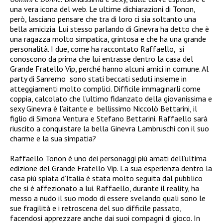
una vera icona del web.
Le ultime dichiarazioni di Tonon,
però, lasciano pensare che tra di loro ci sia soltanto una
bella amicizia. Lui stesso parlando di Ginevra ha detto che è
una ragazza molto simpatica, grintosa e che ha una grande
personalità. I due, come ha raccontato Raffaello, si
conoscono da prima che lui entrasse
dentro la casa del
Grande Fratello Vip, perché hanno alcuni amici in comune. A
l
party di Sanremo sono stati beccati seduti insieme in
atteggiamenti molto complici. Difficile immaginarli come
coppia, calcolato che l’ultimo fidanzato della giovanissima e
sexy Ginevra è l’aitante e bellissimo Niccolò
Bettarini, il
figlio di Simona Ventura e Stefano Bettarini.
Raffaello sarà
riuscito a conquistare la bella Ginevra Lambruschi con il suo
charme e la sua simpatia?
Raffaello Tonon è uno dei personaggi più amati dell’ultima
edizione del Grande Fratello Vip. La sua esperienza dentro la
casa più spiata d’Italia è stata molto seguita dal pubblico
che si è affezionato a lui. Raffaello, durante il reality, ha
messo a nudo il suo modo di essere svelando quali sono le
sue fragilità e i retroscena del suo difficile
passato,
facendosi apprezzare anche dai suoi compagni di gioco. In