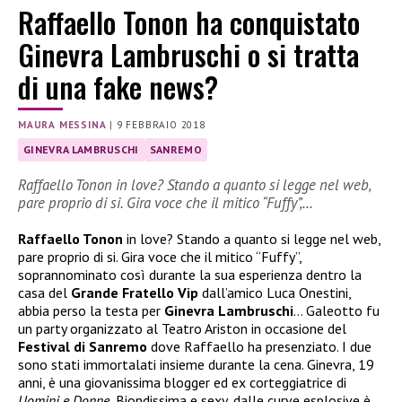
Raffaello Tonon ha conquistato
Ginevra Lambruschi o si tratta
di una fake news?
MAURA MESSINA
|
9 FEBBRAIO 2018
GINEVRA LAMBRUSCHI
SANREMO
Raffaello Tonon in love? Stando a quanto si legge nel web,
pare proprio di si. Gira voce che il mitico “Fuffy”,…
Raffaello Tonon
in love?
Stando a quanto si legge nel web,
pare proprio di si. Gira voce che i
l mitico “Fuffy”,
soprannominato così durante la sua esperienza dentro la
casa del
Grande Fratello Vip
dall’amico Luca Onestini,
abbia perso la testa per
Ginevra Lambruschi
…
Galeotto fu
un party organizzato al Teatro Ariston in occasione del
Festival di Sanremo
dove Raffaello ha presenziato. I due
sono stati immortalati insieme durante la cena. Ginevra, 19
anni, è una giovanissima blogger ed ex corteggiatrice di
Uomini e Donne.
Biondissima e sexy, dalle curve esplosive è