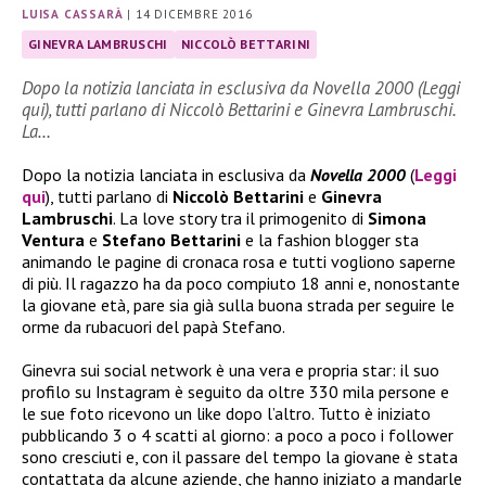
LUISA CASSARÀ
|
14 DICEMBRE 2016
GINEVRA LAMBRUSCHI
NICCOLÒ BETTARINI
Dopo la notizia lanciata in esclusiva da Novella 2000 (Leggi
qui), tutti parlano di Niccolò Bettarini e Ginevra Lambruschi.
La…
Dopo la notizia lanciata in esclusiva da
Novella 2000
(
Leggi
qui
), tutti parlano di
Niccolò Bettarini
e
Ginevra
Lambruschi
. La love story tra il primogenito di
Simona
Ventura
e
Stefano Bettarini
e la fashion blogger sta
animando le pagine di cronaca rosa e tutti vogliono saperne
di più. Il ragazzo ha da poco compiuto 18 anni e, nonostante
la giovane età, pare sia già sulla buona strada per seguire le
orme da rubacuori del papà Stefano.
Ginevra sui social network è una vera e propria star: il suo
profilo su Instagram è seguito da oltre 330 mila persone e
le sue foto ricevono un like dopo l’altro. Tutto è iniziato
pubblicando 3 o 4 scatti al giorno: a poco a poco i follower
sono cresciuti e, con il passare del tempo la giovane è stata
contattata da alcune aziende, che hanno iniziato a mandarle