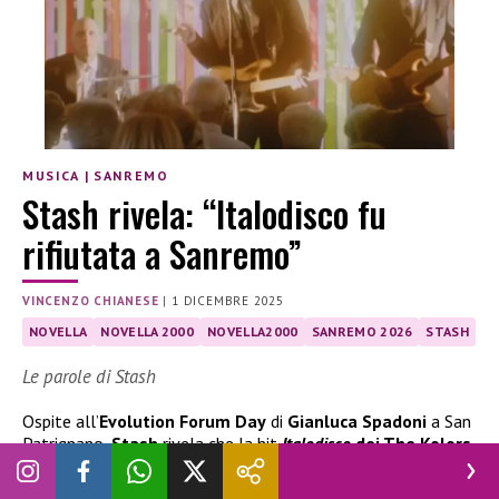
MUSICA
|
SANREMO
Stash rivela: “Italodisco fu
rifiutata a Sanremo”
VINCENZO CHIANESE
|
1 DICEMBRE 2025
NOVELLA
NOVELLA 2000
NOVELLA2000
SANREMO 2026
STASH
Le parole di Stash
Ospite all’
Evolution Forum Day
di
Gianluca Spadoni
a San
Patrignano,
Stash
rivela che la hit
Italodisco
dei The Kolors
fu rifiutata al Festival di Sanremo
.