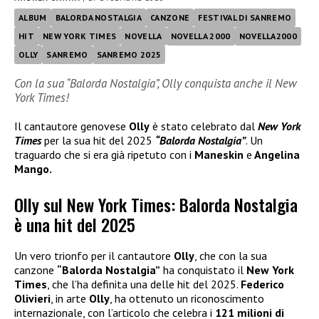
ALBUM
BALORDA NOSTALGIA
CANZONE
FESTIVAL DI SANREMO
HIT
NEW YORK TIMES
NOVELLA
NOVELLA 2000
NOVELLA2000
OLLY
SANREMO
SANREMO 2025
Con la sua “Balorda Nostalgia”, Olly conquista anche il New
York Times!
Il cantautore genovese
Olly
è stato celebrato dal
New York
Times
per la sua hit del 2025
“Balorda Nostalgia”
. Un
traguardo che si era già ripetuto con i
Maneskin
e
Angelina
Mango.
Olly sul New York Times: Balorda Nostalgia
è una hit del 2025
Un vero trionfo per il cantautore
Olly
, che con la sua
canzone
“Balorda Nostalgia”
ha conquistato il
New York
Times
, che l’ha definita una delle hit del 2025.
Federico
Olivieri
, in arte
Olly
, ha ottenuto un riconoscimento
internazionale, con l’articolo che celebra i
121 milioni di