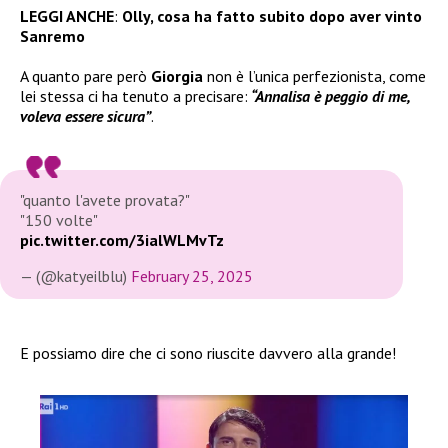
LEGGI ANCHE
:
Olly, cosa ha fatto subito dopo aver vinto
Sanremo
A quanto pare però
Giorgia
non è l’unica perfezionista, come
lei stessa ci ha tenuto a precisare:
“Annalisa è peggio di me,
voleva essere sicura”
.
"quanto l'avete provata?"
"150 volte"
pic.twitter.com/3ialWLMvTz
— (@katyeilblu)
February 25, 2025
E possiamo dire che ci sono riuscite davvero alla grande!