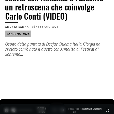
un retroscena che coinvolge
Carlo Conti (VIDEO)
ANDREA SANNA
|
26 FEBBRAIO 2025
SANREMO 2025
Ospite della puntata di Deejay Chiama Italia, Giorgia ha
svelato com’è nato il duetto con Annalisa al Festival di
Sanremo…
0:29 /
Ad
hub
Media
POWERED
1
/
2
3:35
BY