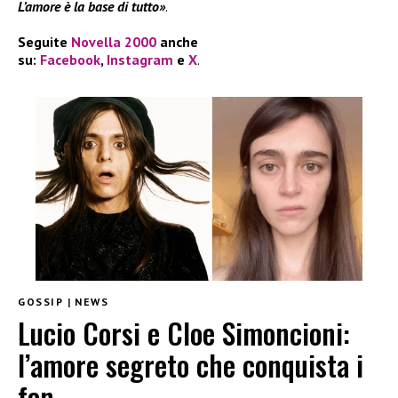
L’amore è la base di tutto»
.
Seguite
Novella 2000
anche
su:
Facebook
,
Instagram
e
X
.
GOSSIP
|
NEWS
Lucio Corsi e Cloe Simoncioni:
l’amore segreto che conquista i
fan