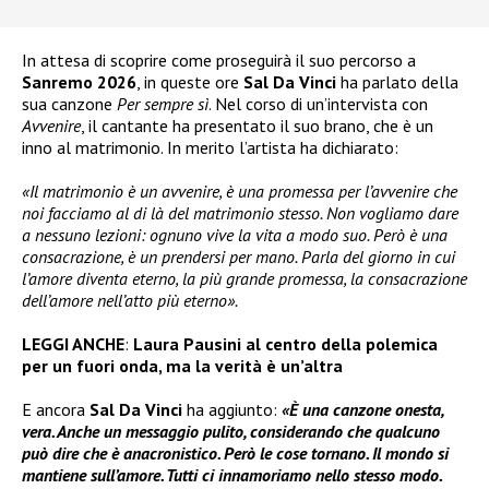
In attesa di scoprire come proseguirà il suo percorso a
Sanremo 2026
, in queste ore
Sal Da Vinci
ha parlato della
sua canzone
Per sempre sì
. Nel corso di un’intervista con
Avvenire
, il cantante ha presentato il suo brano, che è un
inno al matrimonio. In merito l’artista ha dichiarato:
«Il matrimonio è un avvenire, è una promessa per l’avvenire che
noi facciamo al di là del matrimonio stesso. Non vogliamo dare
a nessuno lezioni: ognuno vive la vita a modo suo. Però è una
consacrazione, è un prendersi per mano. Parla del giorno in cui
l’amore diventa eterno, la più grande promessa, la consacrazione
dell’amore nell’atto più eterno».
LEGGI ANCHE
:
Laura Pausini al centro della polemica
per un fuori onda, ma la verità è un’altra
E ancora
Sal Da Vinci
ha aggiunto:
«È una canzone onesta,
vera. Anche un messaggio pulito, considerando che qualcuno
può dire che è anacronistico. Però le cose tornano. Il mondo si
mantiene sull’amore. Tutti ci innamoriamo nello stesso modo.