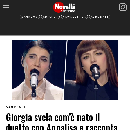
SANREMO
AMICI 24
NEWSLETTER
ABBONATI
SANREMO
Giorgia svela com’è nato il
duetto con Annalisa e racconta