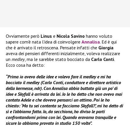
Ovviamente però
Linus
e
Nicola Savino
hanno voluto
sapere com’è nata l’idea di coinvolgere
Annalisa
. Ed è qui
che è arrivato il retroscena. Pensate infatti che
Giorgia
aveva dei pensieri differenti inizialmente, voleva realizzare
un
medley
, ma le sarebbe stato bocciato da
Carlo Conti
.
Ecco cosa ha detto:
“Prima io avevo delle idee e volevo fare il medley e mi ha
bocciato il medley (Carlo Conti, conduttore e direttore artistico
della kermesse, ndr). Con Annalisa abbia buttato giù un po’ di
idee e Skyfall è arrivata da lei. Io le ho detto che non avevo mai
cantato Adele e che dovevo pensarci un attimo. Poi le ho
chiesto: ‘Ma tu sei contenta se facciamo Skyfall?’, mi ha detto di
sì e l’abbiamo fatta. Io, da secchiona, ho diviso le parti
confrontandomi prima con lei. Quando eravamo tranquille e
sicure lo abbiamo provato in studio 150 volte”.