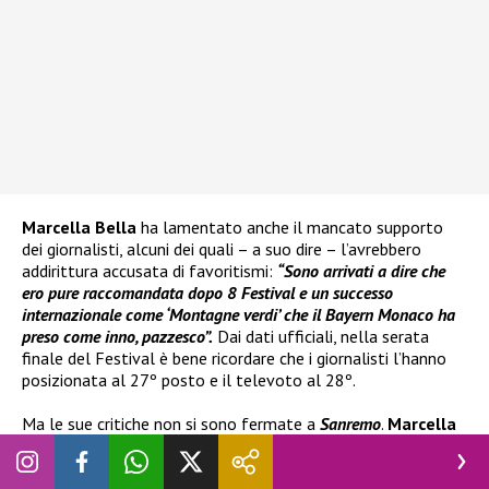
Marcella Bella
ha lamentato anche il mancato supporto
dei giornalisti, alcuni dei quali – a suo dire – l’avrebbero
addirittura accusata di favoritismi:
“Sono arrivati a dire che
ero pure raccomandata dopo 8 Festival e un successo
internazionale come ‘Montagne verdi’ che il Bayern Monaco ha
preso come inno, pazzesco”.
Dai dati ufficiali, nella serata
finale del Festival è bene ricordare che i giornalisti l’hanno
posizionata al 27º posto e il televoto al 28º.
Ma le sue critiche non si sono fermate a
Sanremo
.
Marcella
Bella
ha fatto una critica anche contro le radio, accusandole
di escludere gli artisti più maturi.
“
Ci sono discriminazioni e lo
dico con dispiacere. Le radio quando hai una certa età ti