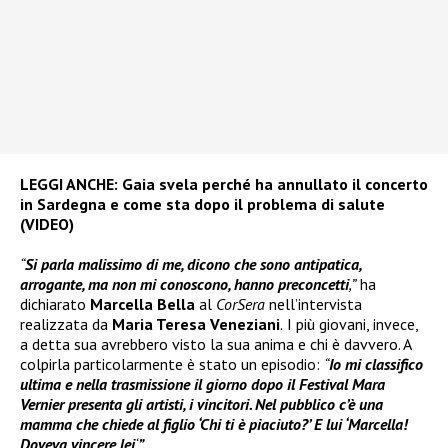
LEGGI ANCHE:
Gaia svela perché ha annullato il concerto
in Sardegna e come sta dopo il problema di salute
(VIDEO)
“
Si parla malissimo di me, dicono che sono antipatica,
arrogante, ma non mi conoscono, hanno preconcetti
,”
ha
dichiarato
Marcella Bella
al
CorSera
nell’intervista
realizzata da
Maria Teresa Veneziani
.
I più giovani, invece,
a detta sua avrebbero visto la sua anima e chi è davvero. A
colpirla particolarmente è stato un episodio:
“
Io mi classifico
ultima e nella trasmissione il giorno dopo il Festival Mara
Vernier presenta gli artisti, i vincitori. Nel pubblico c’è una
mamma che chiede al figlio ‘Chi ti è piaciuto?’ E lui ‘Marcella!
Doveva vincere lei
‘
”.