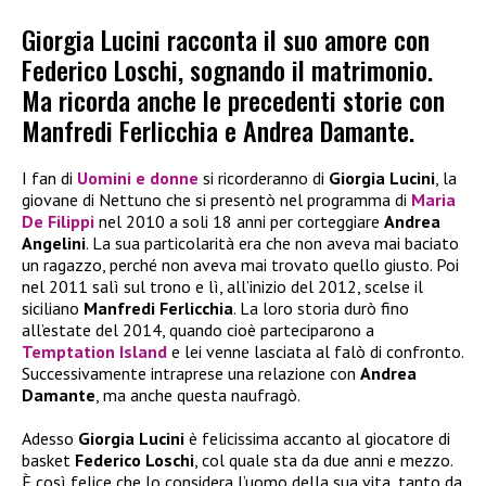
Giorgia Lucini racconta il suo amore con
Federico Loschi, sognando il matrimonio.
Ma ricorda anche le precedenti storie con
Manfredi Ferlicchia e Andrea Damante.
I fan di
Uomini e donne
si ricorderanno di
Giorgia Lucini
, la
giovane di Nettuno che si presentò nel programma di
Maria
De Filippi
nel 2010 a soli 18 anni per corteggiare
Andrea
Angelini
. La sua particolarità era che non aveva mai baciato
un ragazzo, perché non aveva mai trovato quello giusto. Poi
nel 2011 salì sul trono e lì, all’inizio del 2012, scelse il
siciliano
Manfredi Ferlicchia
. La loro storia durò fino
all’estate del 2014, quando cioè parteciparono a
Temptation Island
e lei venne lasciata al falò di confronto.
Successivamente intraprese una relazione con
Andrea
Damante
, ma anche questa naufragò.
Adesso
Giorgia Lucini
è felicissima accanto al giocatore di
basket
Federico Loschi
, col quale sta da due anni e mezzo.
È così felice che lo considera l’uomo della sua vita, tanto da