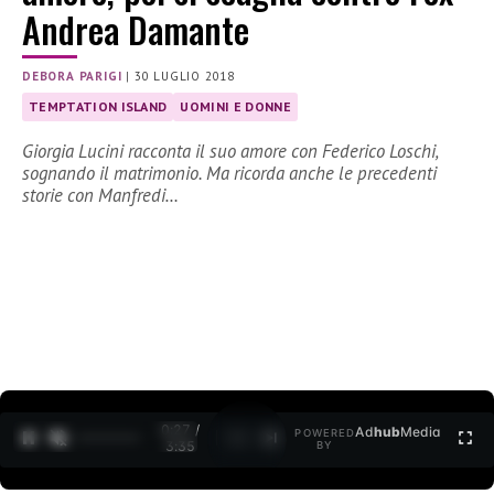
Andrea Damante
DEBORA PARIGI
|
30 LUGLIO 2018
TEMPTATION ISLAND
UOMINI E DONNE
Giorgia Lucini racconta il suo amore con Federico Loschi,
sognando il matrimonio. Ma ricorda anche le precedenti
storie con Manfredi…
0:27 /
Ad
hub
Media
POWERED
1
/
2
3:35
BY