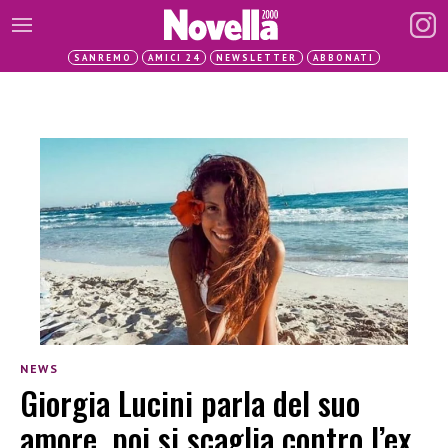
SANREMO
AMICI 24
NEWSLETTER
ABBONATI
NEWS
Giorgia Lucini parla del suo
amore, poi si scaglia contro l’ex