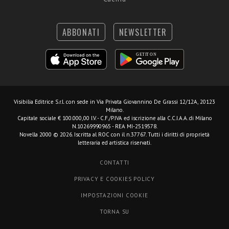
ABBONATI
NEWSLETTER
Visibilia Editrice S.r.l.
con sede in Via Privata Giovannino De Grassi 12/12A, 20123
Milano.
Capitale sociale € 100.000,00 I.V. - C.F./P.IVA ed iscrizione alla C.C.I.A.A. di Milano
N.10269990965 - REA MI-2519578.
Novella 2000 © 2026. Iscritta al ROC con il n.37767. Tutti i diritti di proprietà
letteraria ed artistica riservati.
CONTATTI
PRIVACY E COOKIES POLICY
IMPOSTAZIONI COOKIE
TORNA SU