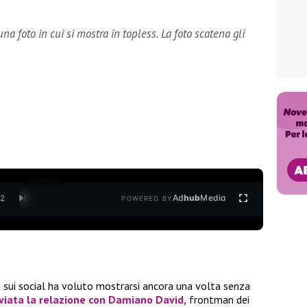
a foto in cui si mostra in topless. La foto scatena gli
Ad
hub
Media
/
2
POWERED BY
 sui social ha voluto mostrarsi ancora una volta senza
iviata la relazione con
Damiano David
,
frontman dei