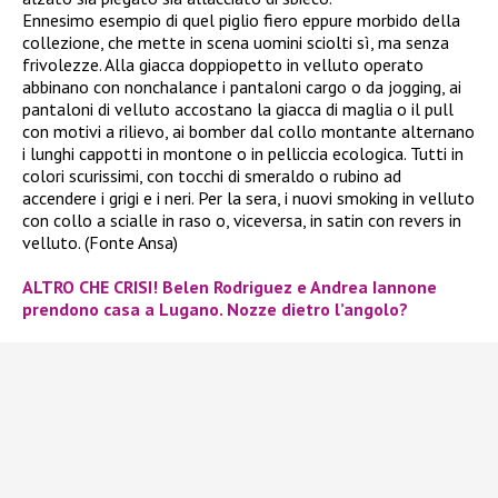
Ennesimo esempio di quel piglio fiero eppure morbido della
collezione, che mette in scena uomini sciolti sì, ma senza
frivolezze. Alla giacca doppiopetto in velluto operato
abbinano con nonchalance i pantaloni cargo o da jogging, ai
pantaloni di velluto accostano la giacca di maglia o il pull
con motivi a rilievo, ai bomber dal collo montante alternano
i lunghi cappotti in montone o in pelliccia ecologica. Tutti in
colori scurissimi, con tocchi di smeraldo o rubino ad
accendere i grigi e i neri. Per la sera, i nuovi smoking in velluto
con collo a scialle in raso o, viceversa, in satin con revers in
velluto. (Fonte Ansa)
ALTRO CHE CRISI! Belen Rodriguez e Andrea Iannone
prendono casa a Lugano. Nozze dietro l’angolo?