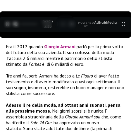
0:30 /
Ad
hub
Media
POWERED
1
/
2
3:35
BY
Era il 2012 quando
Giorgio Armani
parlò per la prima volta
del futuro della sua azienda. Il suo colosso della moda
fattura 2,6 miliardi mentre il patrimonio dello stilista
stimato da
Forbes
è di
6 miliardi di euro.
Tre anni fa, però, Armani ha detto a
Le Figaro
di aver fatto
testamento e di averlo modificato quasi ogni settimana. Il
suo sogno, insomma, resterebbe un buon manager e non uno
stilista come successore.
Adesso il re della moda, ad ottant’anni suonati, pensa
alle prossime mosse.
Nei giorni scorsi si è riunita l’
assemblea straordinaria della
Giorgio Armani spa
che, come
ha riferito il
Sole 24 Ore
, ha approvato un nuovo
statuto. Sono state adottate due delibere (la prima di