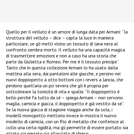
Quello per il velluto è un amore di lunga data per Armani: “la
struttura del velluto – dice – capta la luce in maniera
particolare, se gli metti vicino un tessuto di lana nera al
confronto sembra morto. Il velluto ha una capacità magica
di trasmettere emozioni e non a caso ha una storia che
parte da Giulietta e Romeo. Per me è il tessuto principe”.
Tanto che in questa collezione Armani lo ha usato dalla
mattina alla sera, dai pantaloni alle giacche, e persino nei
nuovi doppiopetto a otto bottoni con i revers a lancia, che
perdono quell’aria un po’ severa che gli è propria per
sottolineare la tonicità di vita e spalle. “Il doppiopetto è
bello perché fa tutto da sé – spiega Armani – non servono
maglia, camicia e giacca, il doppiopetto è già vestito da sé”.
Se la nuova giacca di stagione viaggia anche da sola, i
modelli monopetto mettono invece in mostra il nuovo
modello di camicia, con un filo di metallo che conferisce al
collo una certa rigidità, ma gli permette di essere portato sia
alzato sia piegato sia allacciato di sbieco.