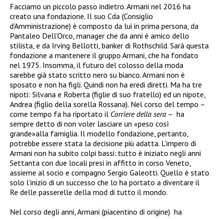
Facciamo un piccolo passo indietro. Armani nel 2016 ha
creato una fondazione. Il suo Cda (Consiglio
d’Amministrazione) è composto da lui in prima persona, da
Pantaleo Dell’Orco, manager che da anni è amico dello
stilista, e da Irving Bellotti, banker di Rothschild. Sarà questa
fondazione a mantenere il gruppo Armani, che ha fondato
nel 1975. Insomma, il futuro del colosso della moda
sarebbe già stato scritto nero su bianco. Armani non è
sposato e non ha figli. Quindi non ha eredi diretti. Ma ha tre
nipoti: Silvana e Roberta (figlie di suo fratello) ed un nipote,
Andrea (figlio della sorella Rossana). Nel corso del tempo –
come tempo fa ha riportato il
Corriere della sera
– ha
sempre detto di non voler lasciare un «peso così
grande»alla famiglia. Il modello fondazione, pertanto,
potrebbe essere stata la decisione più adatta. L’impero di
Armani non ha subito colpi bassi:.tutto è iniziato negli anni
Settanta con due locali presi in affitto in corso Veneto,
assieme al socio e compagno Sergio Galeotti. Quello è stato
solo l’inizio di un successo che lo ha portato a diventare il
Re delle passerelle della mod di tutto il mondo.
Nel corso degli anni, Armani (piacentino di origine) ha