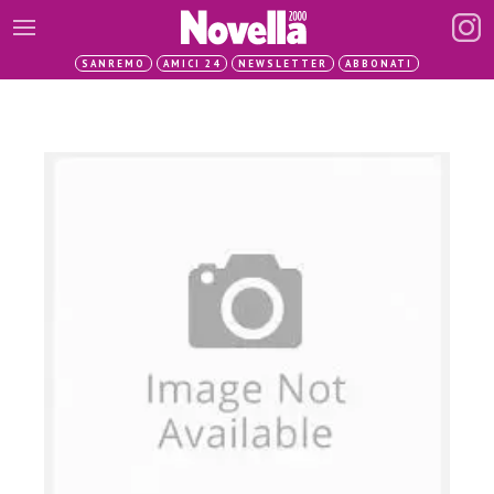
SANREMO
AMICI 24
NEWSLETTER
ABBONATI