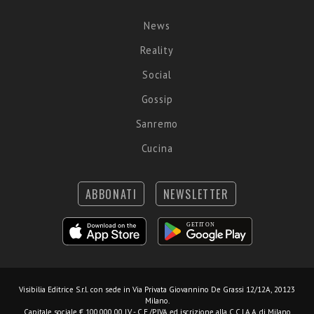
News
Reality
Social
Gossip
Sanremo
Cucina
ABBONATI
NEWSLETTER
Visibilia Editrice S.r.l.
con sede in Via Privata Giovannino De Grassi 12/12A, 20123
Milano.
Capitale sociale € 100.000,00 I.V. - C.F./P.IVA ed iscrizione alla C.C.I.A.A. di Milano