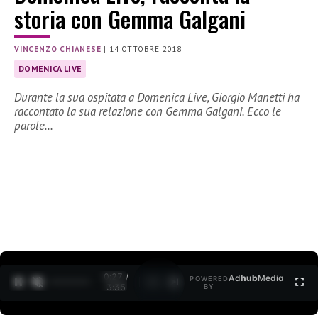
storia con Gemma Galgani
VINCENZO CHIANESE
|
14 OTTOBRE 2018
DOMENICA LIVE
Durante la sua ospitata a Domenica Live, Giorgio Manetti ha
raccontato la sua relazione con Gemma Galgani. Ecco le
parole…
0:27 /
Ad
hub
Media
POWERED
1
/
2
3:35
BY