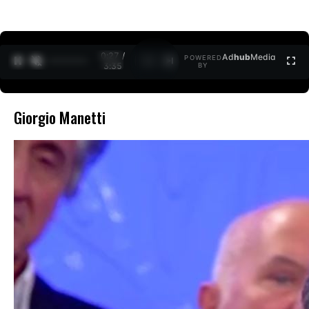
0:27 /
Ad
hub
Media
POWERED
1
/
2
3:35
BY
Giorgio Manetti