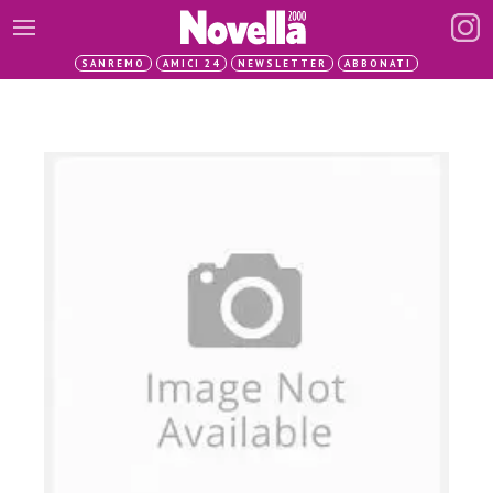
SANREMO
AMICI 24
NEWSLETTER
ABBONATI