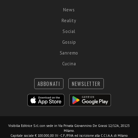
News
Reality
Social
Gossip
Sanremo
Cucina
ABBONATI
NEWSLETTER
Visibilia Editrice S.r.l.
con sede in Via Privata Giovannino De Grassi 12/12A, 20123
Milano.
Capitale sociale € 100.000,00 I.V. - C.F./P.IVA ed iscrizione alla C.C.I.A.A. di Milano