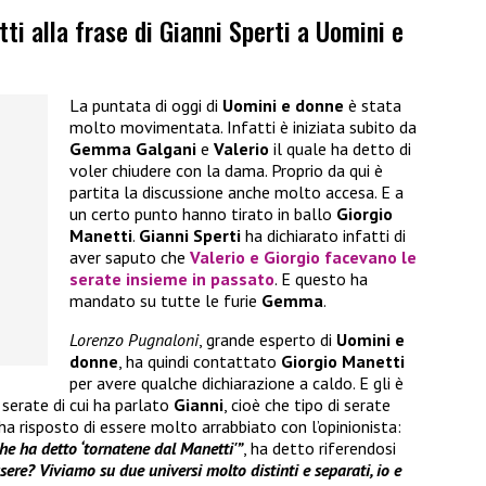
ti alla frase di Gianni Sperti a Uomini e
La puntata di oggi di
Uomini e donne
è stata
molto movimentata. Infatti è iniziata subito da
Gemma Galgani
e
Valerio
il quale ha detto di
voler chiudere con la dama. Proprio da qui è
partita la discussione anche molto accesa. E a
un certo punto hanno tirato in ballo
Giorgio
Manetti
.
Gianni Sperti
ha dichiarato infatti di
aver saputo che
Valerio e Giorgio facevano le
serate insieme in passato
. E questo ha
mandato su tutte le furie
Gemma
.
Lorenzo Pugnaloni
, grande esperto di
Uomini e
donne
, ha quindi contattato
Giorgio Manetti
per avere qualche dichiarazione a caldo. E gli è
 serate di cui ha parlato
Gianni
, cioè che tipo di serate
ha risposto di essere molto arrabbiato con l’opinionista:
e ha detto ‘tornatene dal Manetti'”
, ha detto riferendosi
sere? Viviamo su due universi molto distinti e separati, io e