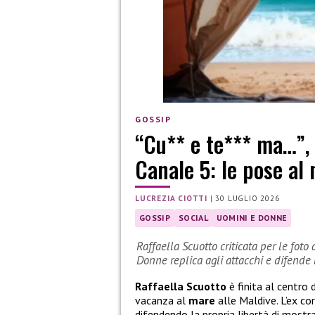
GOSSIP
“Cu** e te*** ma…”, c
Canale 5: le pose al
LUCREZIA CIOTTI
|
30 LUGLIO 2026
GOSSIP
SOCIAL
UOMINI E DONNE
Raffaella Scuotto criticata per le foto
Donne replica agli attacchi e difende l
Raffaella Scuotto
è finita al centro 
vacanza al
mare
alle Maldive. L’ex co
difendendo la propria libertà di mostr