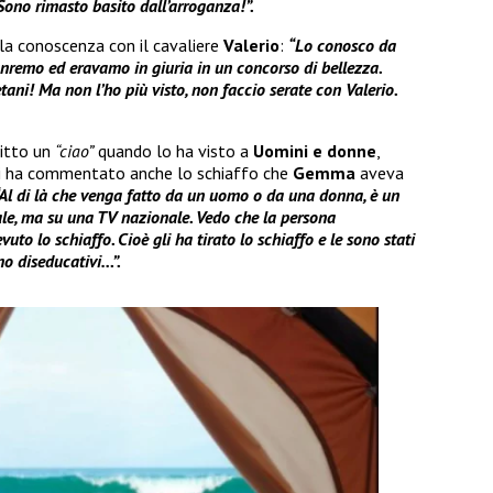
Sono rimasto basito dall’arroganza!”.
lla conoscenza con il cavaliere
Valerio
:
“Lo conosco da
anremo ed eravamo in giuria in un concorso di bellezza.
tani! Ma non l’ho più visto, non faccio serate con Valerio.
ritto un
“ciao”
quando lo ha visto a
Uomini e donne
,
Poi ha commentato anche lo schiaffo che
Gemma
aveva
“Al di là che venga fatto da un uomo o da una donna, è un
le, ma su una TV nazionale. Vedo che la persona
to lo schiaffo. Cioè gli ha tirato lo schiaffo e le sono stati
ono diseducativi…”.