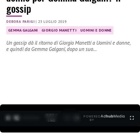
gossip
DEBORA PARIGI
|
23 LUGLIO 2019
GEMMA GALGANI
GIORGIO MANETTI
UOMINI E DONNE
Un gossip dà il ritorno di Giorgio Manetti a Uomini e donne,
e quindi da Gemma Galgani, dopo un suo…
0:27 /
Ad
hub
Media
POWERED
1
/
2
1:40
BY