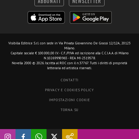
ABBONATI
NEWSLETTER
Visibilia Editrice S.r.l.
con sede in Via Privata Giovannino De Grassi 12/12A, 20123
Milano.
Capitale sociale € 100.000,00 I.V. - C.F./P.IVA ed iscrizione alla C.C.I.A.A. di Milano
N.10269990965 - REA MI-2519578.
Novella 2000 © 2026. Iscritta al ROC con il n.37767. Tutti i diritti di proprietà
letteraria ed artistica riservati.
CONTATTI
PRIVACY E COOKIES POLICY
IMPOSTAZIONI COOKIE
TORNA SU