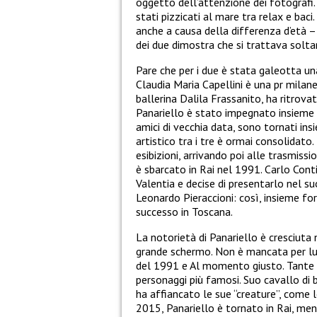
oggetto dell’attenzione dei fotografi
stati pizzicati al mare tra relax e baci
anche a causa della differenza d’età –
dei due dimostra che si trattava solta
Pare che per i due è stata galeotta una
Claudia Maria Capellini è una pr milanes
ballerina Dalila Frassanito, ha ritrovat
Panariello è stato impegnato insieme
amici di vecchia data, sono tornati ins
artistico tra i tre è ormai consolidato.
esibizioni, arrivando poi alle trasmissio
è sbarcato in Rai nel 1991. Carlo Cont
Valentia e decise di presentarlo nel 
Leonardo Pieraccioni: così, insieme for
successo in Toscana.
La notorietà di Panariello è cresciuta
grande schermo. Non è mancata per lui 
del 1991 e Al momento giusto. Tante a
personaggi più famosi. Suo cavallo di 
ha affiancato le sue “creature”, come l
2015, Panariello è tornato in Rai, me