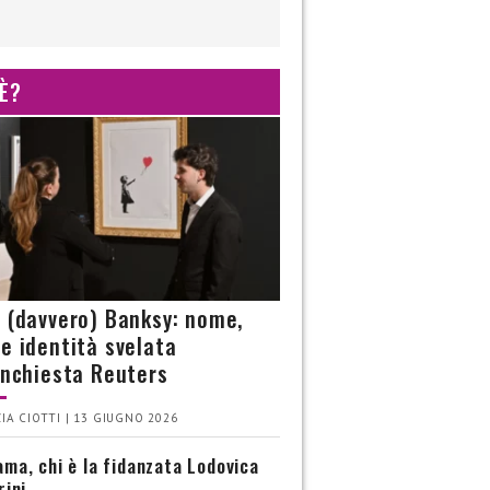
 È?
è (davvero) Banksy: nome,
 e identità svelata
’inchiesta Reuters
IA CIOTTI | 13 GIUGNO 2026
ma, chi è la fidanzata Lodovica
rini