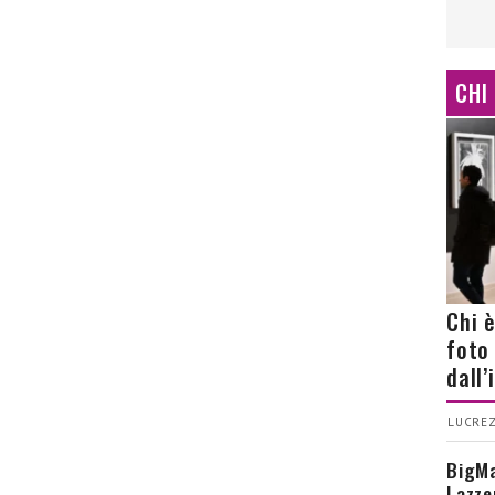
CHI
Chi 
foto
dall
LUCREZ
BigMa
Lazze