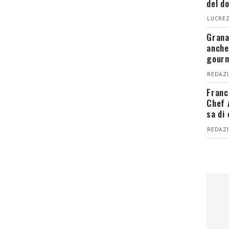
del d
LUCREZ
Grana
anche
gour
REDAZI
Franc
Chef 
sa di
REDAZI