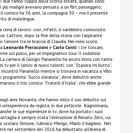
. I due fanno coppia dalla scorsa estate, quando sono
. I più maligni avevano pensato a un flirt passeggero,
 il comico ha 56 anni, la compagna 30 – ma il presente
nto di malelingue.
 cena di lavoro: così, infatti, si sarebbero conosciuto.
e. L’attore, dopo la fine della storia con l’aspirante
o l’amore tra le braccia di Claudia. Nei mesi scorsi,
 a
Leonardo Pieraccioni
e
Carlo Conti
: i tre toscani,
ieme sul palco, per un impegnativo tour. Il sodalizio
 La carriera di Giorgio Panariello ha avuto inizio con tante
ni tv per il lancio di nuovi talenti: con “Stasera mi butto”,
i incontrò Panariello mentre si trovava in vacanza a Vibo
suo programma “Succo d’arancia”, dove debuttò anche
marono il trio comico “Fratelli d’Italia”, che ebbe grande
 negli anni Novanta, che hanno visto il suo debutto sul
un’esperienza da regista, in due pellicole: Bagnomaria,
nche le sue esperienze in tv, dove ha portato i suoi
battaglia è sempre stata l’imitazione di Renato Zero, cui
o scolaro Simone, l’ubriaco Merigo, Mario il bagnino. Nel
ntre nel settembre del 2016 ha debuttato all’Arena di