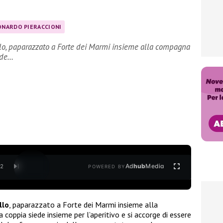
ONARDO PIERACCIONI
llo, paparazzato a Forte dei Marmi insieme alla compagna
ede…
Ad
hub
Media
/
2
POWERED BY
llo
, paparazzato a Forte dei Marmi insieme alla
La coppia siede insieme per l’aperitivo e si accorge di essere