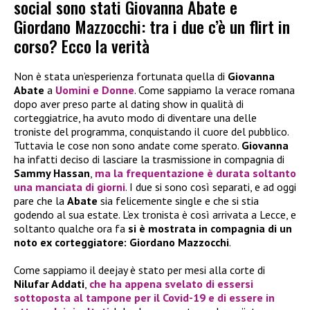
social sono stati Giovanna Abate e
Giordano Mazzocchi: tra i due c’è un flirt in
corso? Ecco la verità
Non è stata un’esperienza fortunata quella di
Giovanna
Abate
a
Uomini e Donne
. Come sappiamo la verace romana
dopo aver preso parte al dating show in qualità di
corteggiatrice, ha avuto modo di diventare una delle
troniste del programma, conquistando il cuore del pubblico.
Tuttavia le cose non sono andate come sperato.
Giovanna
ha infatti deciso di lasciare la trasmissione in compagnia di
Sammy Hassan
,
ma la frequentazione è durata soltanto
una manciata di giorni
. I due si sono così separati, e ad oggi
pare che la
Abate
sia felicemente single e che si stia
godendo al sua estate. L’ex tronista è così arrivata a Lecce, e
soltanto qualche ora fa
si è mostrata in compagnia di un
noto ex corteggiatore: Giordano Mazzocchi
.
Come sappiamo il deejay è stato per mesi alla corte di
Nilufar Addati
,
che ha appena svelato di essersi
sottoposta al tampone per il Covid-19 e di essere in