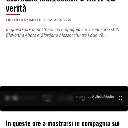
verità
VINCENZO CHIANESE
|
21 AGOSTO 2020
In queste ore a mostrarsi in compagnia sui social sono stati
Giovanna Abate e Giordano Mazzocchi: tra i due c’è…
0:13 /
Ad
hub
Media
POWERED
1
/
2
1:40
BY
In queste ore a mostrarsi in compagnia sui