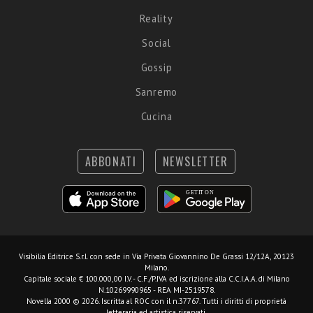
Reality
Social
Gossip
Sanremo
Cucina
ABBONATI
NEWSLETTER
Visibilia Editrice S.r.l.
con sede in Via Privata Giovannino De Grassi 12/12A, 20123
Milano.
Capitale sociale € 100.000,00 I.V. - C.F./P.IVA ed iscrizione alla C.C.I.A.A. di Milano
N.10269990965 - REA MI-2519578.
Novella 2000 © 2026. Iscritta al ROC con il n.37767. Tutti i diritti di proprietà
letteraria ed artistica riservati.