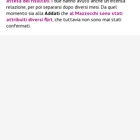
attesa dei risultati
. I due hanno avuto anche un’intensa
relazione, per poi separarsi dopo diversi mesi. Da quel
momento sia alla
Addati
che
al
Mazzocchi
sono stati
attribuiti diversi flirt
, che tuttavia non sono mai stati
confermati.