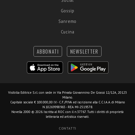
Social
Gossip
Sanremo
Cucina
ABBONATI
NEWSLETTER
Visibilia Editrice S.r.l.
con sede in Via Privata Giovannino De Grassi 12/12A, 20123
Milano.
Capitale sociale € 100.000,00 I.V. - C.F./P.IVA ed iscrizione alla C.C.I.A.A. di Milano
N.10269990965 - REA MI-2519578.
Novella 2000 © 2026. Iscritta al ROC con il n.37767. Tutti i diritti di proprietà
letteraria ed artistica riservati.
CONTATTI