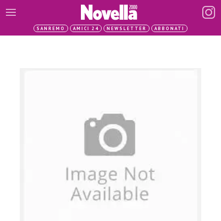
SANREMO
AMICI 24
NEWSLETTER
ABBONATI