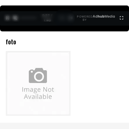
0:27 /
Ad
hub
Media
POWERED
1
/
2
1:40
BY
foto