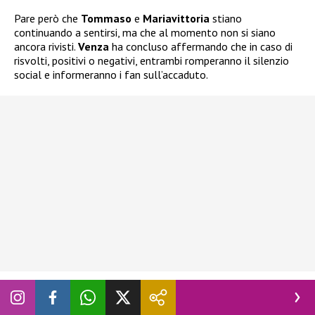
Pare però che
Tommaso
e
Mariavittoria
stiano
continuando a sentirsi, ma che al momento non si siano
ancora rivisti.
Venza
ha concluso affermando che in caso di
risvolti, positivi o negativi, entrambi romperanno il silenzio
social e informeranno i fan sull’accaduto.
Seguite
Novella 2000
anche
su:
Facebook
,
Instagram
e
X
.