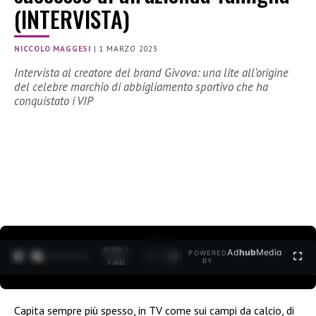
(INTERVISTA)
NICCOLO MAGGESI
|
1 MARZO 2023
Intervista al creatore del brand Givova: una lite all’origine
del celebre marchio di abbigliamento sportivo che ha
conquistato i VIP
0:30 /
Ad
hub
Media
POWERED
1
/
2
1:40
BY
Capita sempre più spesso, in TV come sui campi da calcio, di