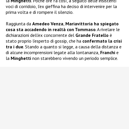
la
Minghetti
. Poche ore fa così, a seguito delle insistenti
voci di corridoio, l’ex gieffina ha deciso di intervenire per la
prima volta e di rompere il silenzio.
Raggiunta da
Amedeo Venza
,
Mariavittoria ha spiegato
cosa sta accadendo in realtà con Tommaso
. A rivelare le
dichiarazioni dell’ex concorrente del
Grande Fratello
è
stato proprio l’esperto di gossip, che ha
confermato la crisi
tra i due
. Stando a quanto si legge, a causa della distanza e
di alcune incomprensioni legate alla lontananza,
Franchi
e
la
Minghetti
non starebbero vivendo un periodo semplice.