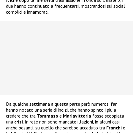
Anche dopo la fine della trasmissione in onda su Canale 5, i
due hanno continuato a frequentarsi, mostrandosi sui social
complici e innamorati.
Da qualche settimana a questa parte però numerosi fan
hanno notato una serie di indizi, che hanno spinto i più a
credere che tra
Tommaso
e
Mariavittoria
fosse scoppiata
una
crisi
. In rete non sono mancate illazioni, in alcuni casi
anche pesanti, su quello che sarebbe accaduto tra
Franchi
e