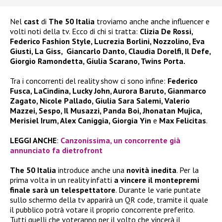
Nel
cast
di
The 50 Italia
troviamo anche anche influencer e
volti noti della tv. Ecco di chi si tratta:
Clizia De Rossi,
Federico Fashion Style, Lucrezia Borlini, Nozzolino, Eva
Giusti, La Giss, Giancarlo Danto, Claudia Dorelfi, Il Defe,
Giorgio Ramondetta, Giulia Scarano, Twins Porta.
Tra i concorrenti del reality show ci sono infine:
Federico
Fusca, LaCindina, Lucky John, Aurora Baruto, Gianmarco
Zagato, Nicole Pallado, Giulia Sara Salemi, Valerio
Mazzei, Sespo, Il Musazzi, Panda Boi, Jhonatan Mujica,
Merisiel Irum, Alex Caniggia, Giorgia Yin
e
Max Felicitas
.
LEGGI ANCHE
:
Canzonissima, un concorrente già
annunciato fa dietrofront
The 50 Italia
introduce anche una
novità inedita
. Per la
prima volta in un reality infatti
a vincere il montepremi
finale sarà un telespettatore
. Durante le varie puntate
sullo schermo della tv apparirà un QR code, tramite il quale
il pubblico potrà votare il proprio concorrente preferito.
Tutti quelli che voteranno per il volto che vincerà il