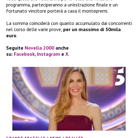
programma, parteciperanno a un’estrazione finale e un
fortunato vincitore porterà a casa il montepremi.
La somma coinciderà con quanto accumulato dai concorrenti
nel corso delle varie prove,
per un massimo di 50mila
euro
.
Seguite
Novella 2000
anche
su:
Facebook
,
Instagram
e
X
.
GRANDE FRATELLO
|
NEWS
|
REALITY