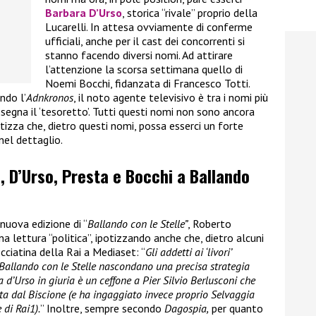
Barbara D’Urso
, storica “rivale” proprio della
Lucarelli. In attesa ovviamente di conferme
ufficiali, anche per il cast dei concorrenti si
stanno facendo diversi nomi. Ad attirare
l’attenzione la scorsa settimana quello di
Noemi Bocchi, fidanzata di Francesco Totti.
ndo l’
Adnkronos
, il noto agente televisivo è tra i nomi più
assegna il ‘tesoretto’. Tutti questi nomi non sono ancora
tizza che, dietro questi nomi, possa esserci un forte
nel dettaglio.
 D’Urso, Presta e Bocchi a Ballando
 nuova edizione di “
Ballando con le Stelle”
, Roberto
na lettura “politica”, ipotizzando anche che, dietro alcuni
cciatina della Rai a Mediaset: “
Gli addetti ai ‘livori’
 Ballando con le Stelle nascondano una precisa strategia
d’Urso in giuria è un ceffone a Pier Silvio Berlusconi che
ta dal Biscione (e ha ingaggiato invece proprio Selvaggia
 di Rai1).
” Inoltre, sempre secondo
Dagospia,
per quanto