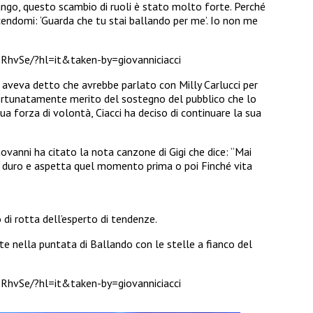
ango, questo scambio di ruoli è stato molto forte. Perché
cendomi: ‘Guarda che tu stai ballando per me’. Io non me
RhvSe/?hl=it&taken-by=giovanniciacci
 aveva detto che avrebbe parlato con Milly Carlucci per
 Fortunatamente merito del sostegno del pubblico che lo
a forza di volontà, Ciacci ha deciso di continuare la sua
ovanni ha citato la nota canzone di Gigi che dice: “Mai
ni duro e aspetta quel momento prima o poi Finché vita
 di rotta dell’esperto di tendenze.
te nella puntata di Ballando con le stelle a fianco del
RhvSe/?hl=it&taken-by=giovanniciacci