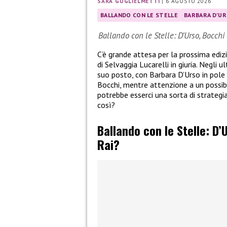
SARA GUGLIELMETTI
|
6 AGOSTO 2026
BALLANDO CON LE STELLE
BARBARA D'U
Ballando con le Stelle: D’Urso, Bocchi 
C’è grande attesa per la prossima ediz
di Selvaggia Lucarelli in giuria. Negli u
suo posto, con Barbara D’Urso in pole p
Bocchi, mentre attenzione a un possib
potrebbe esserci una sorta di strategia
così?
Ballando con le Stelle: D
Rai?