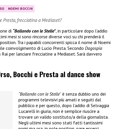
RSO
NOEMI BOCCHI
e Presta, frecciatina a Mediaset?
ione di
“Ballando con le Stelle”
, in particolare dopo l’addio
ltimi mesi si sono rincorse diverse voci su chi prenderà il
osition. Tra i papabili concorrenti spicca il nome di Noemi
ile coinvolgimento di Lucio Presta. Secondo
Dagospia
 Rai per lanciare frecciatine a Mediaset. Sarà davvero
’Urso, Bocchi e Presta al dance show
“Ballando con le Stelle
” è senza dubbio uno dei
programmi televisivi più amati e seguiti dal
pubblico e per questo, dopo l’addio di Selvaggia
Lucarelli in giuria, non è semplice riuscire a
trovare un valido sostituto/a della giornalista.
Negli ultimi mesi sono stati fatti tantissimi
nomi ma ora, in pole position, pare esserci